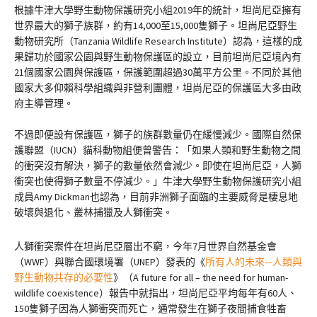
根據牛津大學野生動物保護研究小組2019年的統計，坦尚尼亞擁有
世界最大的獅子族群，約有14,000至15,000隻獅子。坦尚尼亞野生
動物研究所（Tanzania Wildlife Research Institute）認為，這樣的成
果歸功於國家公園與野生動物保護區的設立，目前坦尚尼亞境內有
21個國家公園與保護區，保護範圍超過30萬平方公里。不同於其他
國家大多仰賴科學組織與非營利團體，坦尚尼亞的保護區大多由政
府主導管理。
不過即便設有保護區，獅子的族群數量仍在緩慢減少。國際自然保
護聯盟（IUCN）貓科動物組便曾警告：「如果人類和野生動物之間
的衝突沒有解決，獅子的數量依然會減少。即使在坦尚尼亞，人獅
衝突也使得獅子數量不停減少。」牛津大學野生動物保護研究小組
成員Amy Dickman也認為，目前非洲獅子面臨的主要威脅是棲息地
破壞與退化、叢林捕獵及人獅衝突。
人獅衝突案件在坦尚尼亞層出不窮，今年7月世界自然基金會
（WWF）與聯合國環境署（UNEP）發表的《
所有人的未來—人類與
野生動物共存的必要性
》（A future for all – the need for human-
wildlife coexistence）報告中就指出，坦尚尼亞平均每年有60人、
150隻獅子因為人獅衝突而死亡，通常發生在獅子夜間捕食牲畜