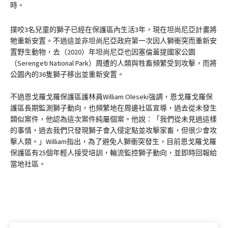
時。
撲咬3名兒童的獅子已經在保護區內生活3年，現在坦尚尼亞計畫將
牠重新安置。不過這並非坦尚尼亞政府第一次因人獅衝突而重新安
置野生動物，去（2020）年坦尚尼亞也因塞倫蓋提國家公園
（Serengeti National Park）周遭的人類與牲畜頻繁受到攻擊，而將
公園內的36隻獅子移出並重新安置。
不過恩戈羅戈羅保護區護林員William Oleseki強調，恩戈羅戈羅保
護區長期監測獅子動向，也頻繁地在周邊社區宣導，過去從未發生
類似案件，他認為這次案件純屬個案。他說：「我們從未見過這樣
的事情，過去我們只發現獅子會入侵定點並攻擊家畜，但很少會攻
擊人類。」William指出，為了避免人獅衝突發生，目前恩戈羅戈羅
保護區有25個年輕人接受培訓，輪流監控獅子動向，並即時回報給
當地社區。