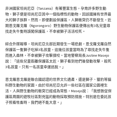
非洲國家坦尚尼亞（Tanzania）有著豐富生態，孕育許多野生動
物，獅子便是坦尚尼亞其中一個指標性的動物，因該國擁有世界最
大的獅子族群。然而，即便劃設保護區，人獅衝突仍不斷發生，近
期恩戈羅戈羅（Ngorongoro）野生動物保護區便傳出有3名兒童尋
找走失牛隻時誤闖保護區，不幸被獅子活活咬死。
綜合外媒報導，坦尚尼亞北部近期發生一場悲劇，恩戈羅戈羅自然
保護區一隻獅子吃掉3名孩童，這幾位孩童當時為了尋找走失牛隻
而進入森林，不幸被獅子攻擊撲咬。當地警察局長Justine Masejo
說：「這些兒童距離保護區太近，獅子看到他們後發動攻擊，殺死
3名孩童，只有一名孩童幸運逃脫。」
恩戈羅恩戈羅是聯合國認證的世界文化遺產，還是獅子、獵豹等貓
科野生動物的家園。由於坦尚尼亞允許一些社區在國家公園裡生
活，人與野生動物的衝突已經成為常態，Masejo說：「我想敦促保
護區周圍的遊牧社區對兇猛的動物採取預防措施，特別是在委託孩
子照看牲畜時，我們絕不能大意。」