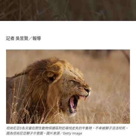
記者 吳昱賢／報導
坦尚尼亞3名兒童在野生動物保護區附近尋找走失的牛隻時，不幸被獅子活活咬死。
圖為坦尚尼亞獅子示意圖。圖片來源／Getty Image