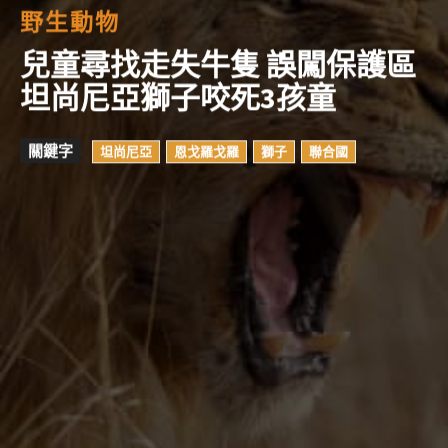
野生動物
兒童尋找走失牛隻 誤闖保護區
坦尚尼亞獅子咬死3孩童
關鍵字
坦尚尼亞
恩戈羅戈羅
獅子
聯合國