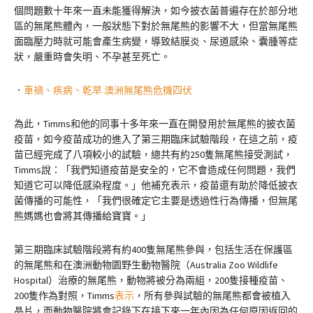
個問題數十年來一直未能獲得解決，如今披衣菌普遍存在於部分地
區的無尾熊體內，一般狀態下對於無尾熊的影響不大，但當無尾熊
面臨壓力時就可能會產生病變，導致結膜炎、尿道感染、囊腫等症
狀，嚴重時會失明、不孕甚至死亡。
．
車禍、疾病、乾旱 澳洲無尾熊危機四伏
為此，Timms和他的同事十多年來一直在開發用於無尾熊的披衣菌
疫苗，如今疫苗成功的進入了第三期臨床試驗階段，在這之前，疫
苗已經完成了八項較小的試驗，總共有約250隻無尾熊接受測試，
Timms說：「我們知道疫苗是安全的，它不會造成任何問題，我們
知道它可以降低感染程度。」他補充表示，疫苗還有助於降低披衣
菌傳播的可能性，「我們很確定它主要是透過性行為傳播，但無尾
熊媽媽也會將其傳播給寶寶。」
第三期臨床試驗階段將有約400隻無尾熊參與，包括生活在保護區
的無尾熊和在澳洲動物園野生動物醫院（Australia Zoo Wildlife
Hospital）治療的無尾熊，動物將被分為兩組，200隻接種疫苗、
200隻作為對照，Timms
表示
，所有參與試驗的無尾熊都會被植入
晶片，而動物醫院將會記錄下在接下來一年內因為任何原因返回的