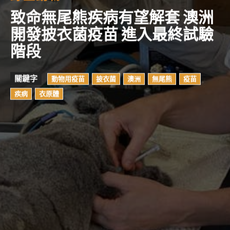
致命無尾熊疾病有望解套 澳洲
開發披衣菌疫苗 進入最終試驗
階段
關鍵字
動物用疫苗
披衣菌
澳洲
無尾熊
疫苗
疾病
衣原體