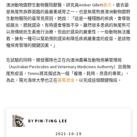
澳洲動物園野生動物醫院獸醫、研究員Amber Gillett
表示
，披衣菌
是無尾熊族群面臨的最嚴重威脅之一，也是無尾熊進澳洲動物園野
生動物醫院的最常見原因，她說：「這是一種殘酷的疾病，會導致
結膜炎、膀胱感染，有時還會導致不孕，雖然很多患病的無尾熊可
以用傳統抗生素進行治療，但由於感染的嚴重性，一些動物無法獲
救。擁有一種可以幫助預防感染和降低疾病嚴重度的疫苗，是該物
種保育管理的關鍵因素。」
在試驗的同時，開發團隊也正在向澳洲農藥及動物用藥管理局
（Australian Pesticides and Veterinary Medicines Authority）註冊無
尾熊疫苗，Timms將其描述為一個「複雜、耗時、昂貴的專案」，
為此，陽光海岸大學也正在
募集資金
，以完成這個關鍵階段。
BY
PIN-TING LEE
2021-10-19