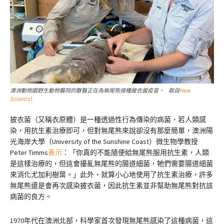
澳洲動物園野生動物醫院的獸醫正在為無尾熊接種披衣菌疫苗。 取自
New
Scientist
披衣菌（又稱衣原體）是一種透過性行為傳染的病菌，若人類感
染，用抗生素治療即可，但對無尾熊來說卻沒有那麼簡單，澳洲陽
光海岸大學（University of the Sunshine Coast）微生物學教授
Peter Timms
表示
：「你真的不能隨便給無尾熊服用抗生素，人類
是這樣治療的，但這會擾亂無尾熊的腸道細菌，牠們需要腸道細菌
來消化尤加利樹葉。」此外，就算小心地使用了抗生素治療，許多
無尾熊還是會再次感染披衣菌，因此抗生素並非幫助無尾熊對抗該
病菌的良方。
1970年代在澳洲北部，科學家首次發現無尾熊感染了這種病菌，這