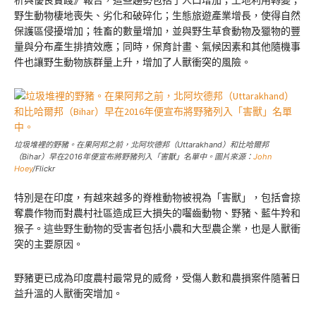
析與優良實踐》報告，這些趨勢包括了人口增加；土地利用轉變；
野生動物棲地喪失、劣化和破碎化；生態旅遊產業增長，使得自然
保護區侵擾增加；牲畜的數量增加，並與野生草食動物及獵物的豐
量與分布產生排擠效應；同時，保育計畫、氣候因素和其他隨機事
件也讓野生動物族群量上升，增加了人獸衝突的風險。
垃圾堆裡的野豬。在果阿邦之前，北阿坎德邦（Uttarakhand）和比哈爾邦
（Bihar）早在2016年便宣布將野豬列入「害獸」名單中。圖片來源：
John
Hoey
/Flickr
特別是在印度，有越來越多的脊椎動物被視為「害獸」，包括會掠
奪農作物而對農村社區造成巨大損失的囓齒動物、野豬、藍牛羚和
猴子。這些野生動物的受害者包括小農和大型農企業，也是人獸衝
突的主要原因。
野豬更已成為印度農村最常見的威脅，受傷人數和農損案件隨著日
益升溫的人獸衝突增加。