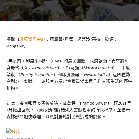
轉載自
環境資訊中心
；范震華/翻譯；賴慧玲/審校；稿源：
Mongabay
5年多前，印度果阿邦（Goa）的農民團體向政府請願，希望將印
度野豬（
Sus scrofa cristaus
）、恒河猴（
Macaca mulatta
）、印度
葉猴 （
Presbytis entellus
）和印度豪豬（
Hystrix indica
）這四種動
物列為「害獸」，亦即官方認定會嚴重侵害農作和人類生活的野生
動物。
對此，果阿邦首長普拉莫德・薩萬特（Pramod Sawant）在2021年
7月做出回應，同意啟動將野豬列入害獸名單的行政程序，並指示
森林部門加快辦理，以應對野豬對民眾造成的問題。