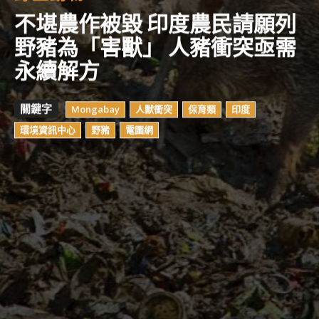
不堪農作被毀 印度農民請願列
野豬為「害獸」 人豬衝突亟需
永續解方
關鍵字
Mongabay
人獸衝突
保育類
印度
環境資訊中心
野豬
電圍網