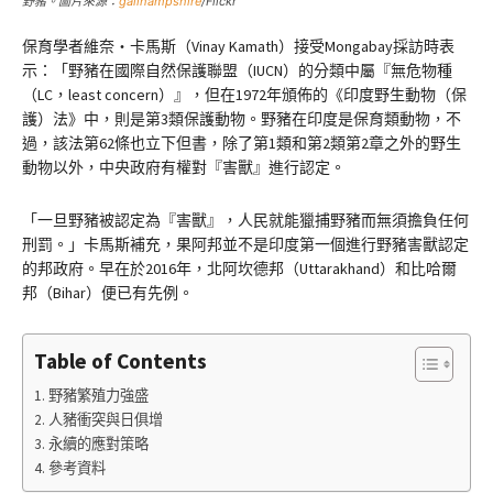
野豬。圖片來源：
gailhampshire
/Flickr
保育學者維奈・卡馬斯（Vinay Kamath）接受Mongabay採訪時表
示：「野豬在國際自然保護聯盟（IUCN）的分類中屬『無危物種
（LC，least concern）』，但在1972年頒佈的《印度野生動物（保
護）法》中，則是第3類保護動物。野豬在印度是保育類動物，不
過，該法第62條也立下但書，除了第1類和第2類第2章之外的野生
動物以外，中央政府有權對『害獸』進行認定。
「一旦野豬被認定為『害獸』，人民就能獵捕野豬而無須擔負任何
刑罰。」卡馬斯補充，果阿邦並不是印度第一個進行野豬害獸認定
的邦政府。早在於2016年，北阿坎德邦（Uttarakhand）和比哈爾
邦（Bihar）便已有先例。
Table of Contents
野豬繁殖力強盛
人豬衝突與日俱增
永續的應對策略
參考資料