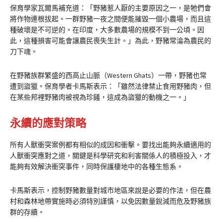
保育學家瓦爾馬補充道：「野豬惹人厭的主要原因之一，是牠們會
將作物連根拔起。一群野豬一夜之間便能摧毀一個小農場，而且這
種破壞是不可逆的。在印度，大多數農場的規模不到一公頃。因
此，這種損害可能會讓農民喪失生計。」為此，野豬常淪為農民的
刀下魂。
在野豬族群繁盛的西高止山脈（Western Ghats）一帶，野豬也常
遭到盜獵。保育學者卡馬斯表示：「雖然法律禁止食用野豬肉，但
在某些邦裡野豬肉被視為珍饈，這成為盜獵的動機之一。」
永續的應對策略
所有人獸衝突案例都有相似的成因和衝擊。要找出能夠永續適用的
人獸衝突應對之道，關鍵是科學研究和利害關係人的積極投入，才
能夠有效解決衝突事件，同時保護棲地中的各種生態系。
卡馬斯表示，控制野豬數量對城市地區來說是必要的作法，但在農
村和森林地帶實施時必須特別謹慎，以免因數量銳減而危及野豬族
群的存續。