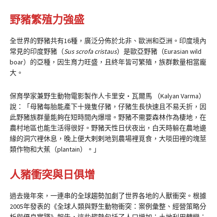
野豬繁殖力強盛
全世界的野豬共有16種，廣泛分佈於北非、歐洲和亞洲。印度境內
常見的印度野豬（
Sus scrofa cristaus
）是歐亞野豬（Eurasian wild
boar）的亞種，因生育力旺盛，且終年皆可繁殖，族群數量相當龐
大。
保育學家兼野生動物電影製作人卡里安・瓦爾馬 （Kalyan Varma）
說：「母豬每胎能產下十幾隻仔豬，仔豬生長快速且不易夭折，因
此野豬族群量能夠在短時間內爆增。野豬不需要森林作為棲地，在
農村地區也能生活得很好。野豬天性日伏夜出，白天時躲在農地邊
緣的洞穴裡休息，晚上便大剌剌地到農場裡覓食，大啖田裡的塊莖
類作物和大蕉（plantain）。」
人豬衝突與日俱增
過去幾年來，一連串的全球趨勢加劇了世界各地的人獸衝突。根據
2005年發表的《全球人類與野生動物衝突：案例彙整、經營策略分