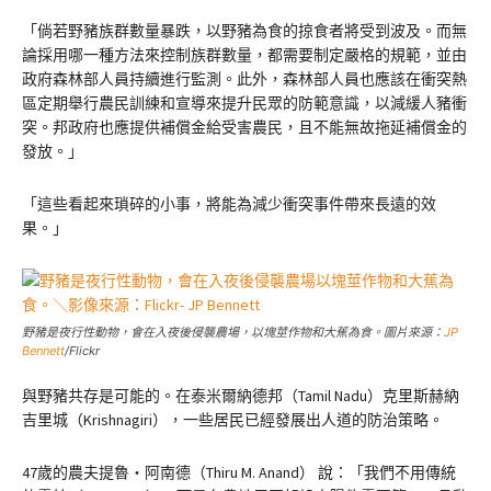
「倘若野豬族群數量暴跌，以野豬為食的掠食者將受到波及。而無
論採用哪一種方法來控制族群數量，都需要制定嚴格的規範，並由
政府森林部人員持續進行監測。此外，森林部人員也應該在衝突熱
區定期舉行農民訓練和宣導來提升民眾的防範意識，以減緩人豬衝
突。邦政府也應提供補償金給受害農民，且不能無故拖延補償金的
發放。」
「這些看起來瑣碎的小事，將能為減少衝突事件帶來長遠的效
果。」
野豬是夜行性動物，會在入夜後侵襲農場，以塊莖作物和大蕉為食。圖片來源：
JP
Bennett
/Flickr
與野豬共存是可能的。在泰米爾納德邦（Tamil Nadu）克里斯赫納
吉里城（Krishnagiri），一些居民已經發展出人道的防治策略。
47歲的農夫提魯・阿南德（Thiru M. Anand） 說：「我們不用傳統