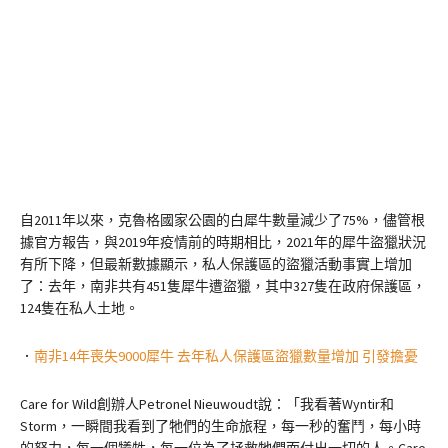
自2011年以來，克魯格國家公園的白犀牛數量減少了75%，儘管根
據官方報告，與2019年疫情前的時期相比，2021年的犀牛盜獵狀況
有所下降，但最新數據顯示，私人保護區的盜獵活動事實上增加
了：去年，南非共有451隻犀牛遭盜獵，其中327隻在政府保護區，
124隻在私人土地。
．
南非14年喪失9000犀牛 去年私人保護區盜獵數量增加 引發擔憂
Care for Wild創辦人Petronel Nieuwoudt說：「我看著Wyntir和
Storm，一瞬間我看到了牠們的生命旅程，每一秒的奮鬥，每小時