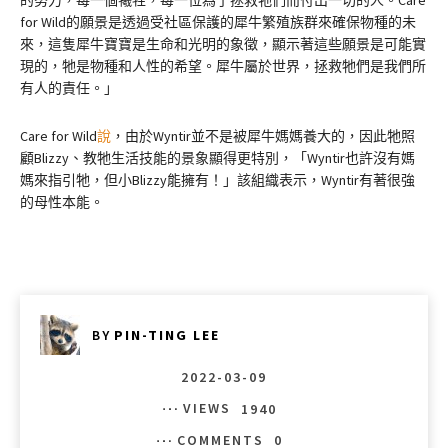
的努力，每一個犧牲，每一位為了拯救牠們而付出一切的人。Care
for Wild的願景是透過受社區保護的犀牛繁殖族群來確保物種的未
來，這隻犀牛寶寶是生命和光明的象徵，顯示著這些願景是可能實
現的，牠是物種和人性的希望。犀牛屬於世界，拯救牠們是我們所
有人的責任。」
Care for Wild
說
，由於Wyntir並不是被犀牛媽媽養大的，因此牠照
顧Blizzy、教牠生活技能的景象顯得更特別，「Wyntir也許沒有媽
媽來指引牠，但小Blizzy能擁有！」該組織表示，Wyntir有著很強
的母性本能。
BY
PIN-TING LEE
2022-03-09
VIEWS
1940
COMMENTS
0