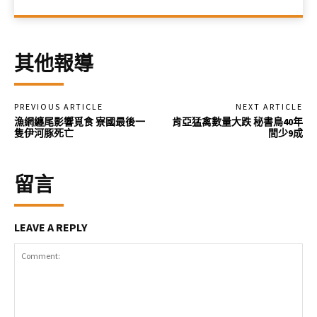
其他報導
PREVIOUS ARTICLE
NEXT ARTICLE
漁網纏尾影響覓食 寮國最後一
肯亞猛禽數量大跌 秘書鳥40年
隻伊河豚死亡
間少9成
留言
LEAVE A REPLY