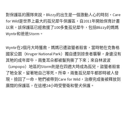
對保護區的團隊來說，Blizzy的出生是一個激動人心的時刻，Care
for Wild是世界上最大的孤兒犀牛保護區，自2011年開始保育計畫
以來，該保護區已經救援了100多隻孤兒犀牛，包括Blizzy的媽媽
Wyntir和爸爸Storm。
Wyntir在2個月大時獲救，媽媽已遭盜獵者殺害，當時牠在克魯格
國家公園（Kruger National Park）獨自遭到掠食者襲擊，身邊沒有
其牠的成年犀牛，兩隻耳朵都被鬣狗撕了下來；來自林波波
（Limpopo）地區的Storm則是在四週大時成為孤兒，盜獵者殺害
了牠全家，留著牠自己等死。所幸，兩隻孤兒犀牛都即時被人發
現，撿回了一命，牠們被帶到Care for Wild，治療完成後被釋放到
廣闊的保護區，在這裡24小時受警衛和警犬保護。