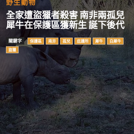
野生動物
全家遭盜獵者殺害 南非兩孤兒
犀牛在保護區獲新生 誕下後代
關鍵字
保護區
南非
孤兒
庇護所
犀牛
白犀牛
盜獵