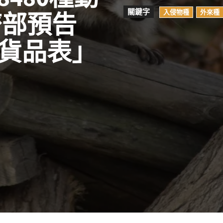
關鍵字
入侵物種
外來種
濟部預告
貨品表」