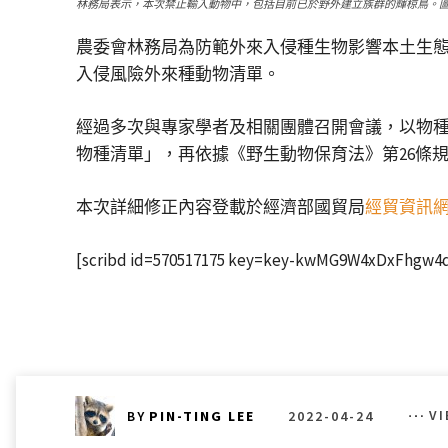
林務局表示，本次禁止輸入動物中，包括目前已於野外建立族群的輝椋鳥。
農委會林務局為防範外來入侵種生物影響本土生態
入侵風險外來種動物清單。
經過多次與專家學者及相關團體召開會議，以物
物種清單」，再依據《野生動物保育法》第26條
本次詳細修正內容登載於經濟部國貿局
經貿資訊
[scribd id=570517175 key=key-kwMG9W4xDxFhgw4d
2022-04-24
V
BY
PIN-TING LEE