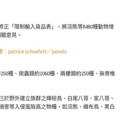
正「限制輸入貨品表」，將浣熊等8480種動物增
相關意見。
0種、爬蟲類約1060種、兩棲類約250種、無脊椎
已於野外建立族群之輝椋鳥、白尾八哥、家八哥、
損害等入侵風險高之物種，如浣熊、織布鳥、黑白