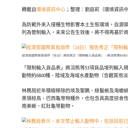
轉載自
環境資訊中心
；整理：劉庭莉（環境資訊
為防範外來入侵種生物影響本土生態環境，自源頭
列為管制輸入，未來公告生效後，將不得再基於商
經濟部國際貿易局昨（18日）預告修正「限制輸入貨品表」，將浣熊等8480種動物增列
「限制輸入貨品表」將浣熊等53項貨品增列輸入規定
動物約6800種、陸域及海域水產動物（含觀賞用淡
林務局近年積極移除的埃及聖䴉、綠鬣蜥及海蟾
黑領椋鳥、巴西龜等物種外，也包含具高度掠食
南美蜥、紅肚龜等動物。