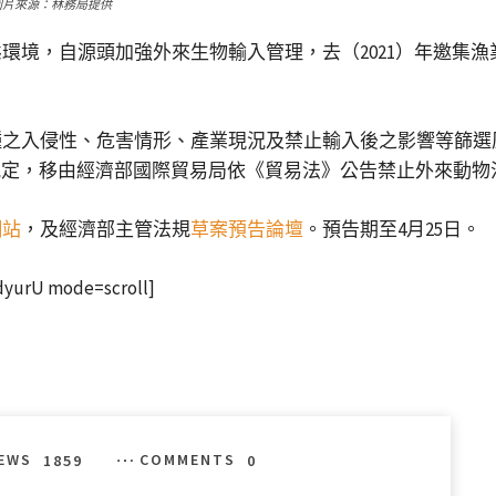
圖片來源：林務局提供
環境，自源頭加強外來生物輸入管理，去（2021）年邀集
種之入侵性、危害情形、產業現況及禁止輸入後之影響等篩選
規定，移由經濟部國際貿易局依《貿易法》公告禁止外來動物
網站
，及經濟部主管法規
草案預告論壇
。預告期至4月25日。
yurU mode=scroll]
IEWS
1859
COMMENTS
0