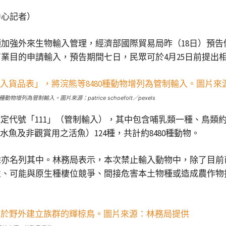
中心記者）
加強外來生物輸入管理，經濟部國際貿易局昨（18日）預告修
業目的申請輸入，預告期間七日，民眾可於4月25日前提出
為管制輸入。圖片來源：patrice schoefolt／pexels
代號「111」（管制輸入），其中包含哺乳類一種、鳥類約25
水魚及非觀賞用之活魚）124種，共計約8480種動物。
蜍亦名列其中。林務局表示，本次禁止輸入動物中，除了目前
性、可能與原生種棲位競爭、間接危害本土物種或造成農作物