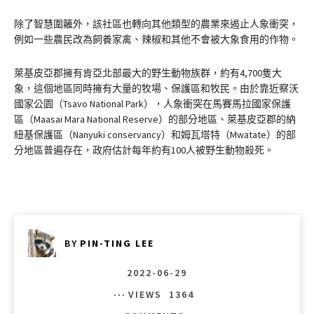
除了智慧圍籬外，該社區也轉向其他類型的農業來遏止人象衝突，
例如一些農民改為飼養家禽、辣椒和其他不會被大象食用的作物。
萊基皮亞郡擁有肯亞北部最大的野生動物族群，約有4,700隻大
象，這個地區同時擁有大量的牧場、保護區和牧民。由於靠近察沃
國家公園（Tsavo National Park），人象衝突在馬賽馬拉國家保護
區（Maasai Mara National Reserve）的部分地區、萊基皮亞郡的納
紐基保護區（Nanyuki conservancy）和姆瓦塔特（Mwatate）的部
分地區普遍存在，政府估計每年約有100人被野生動物殺死。
BY
PIN-TING LEE
2022-06-29
VIEWS
1364