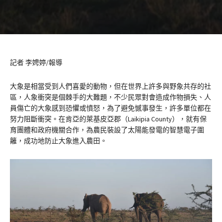
記者 李娉婷/報導
大象是相當受到人們喜愛的動物，但在世界上許多與野象共存的社
區，人象衝突是個棘手的大難題，不少民眾對會造成作物損失、人
員傷亡的大象感到恐懼或憤怒，為了避免憾事發生，許多單位都在
努力阻斷衝突。在肯亞的萊基皮亞郡（Laikipia County），就有保
育團體和政府機關合作，為農民裝設了太陽能發電的智慧電子圍
籬，成功地防止大象進入農田。