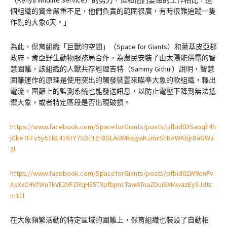
個組織的資金嚴重不足，他們負責的範圍很廣，有時很難追蹤一隻
作亂的大象6天。」
為此，保育組織「巨獸的空間」（Space for Giants）和萊基皮亞郡
政府、肯亞野生動物服務局合作，為農民安裝了由太陽能供電的智
慧圍籬，該組織的人獸共存經理吉特（Sammy Githui）說明，智慧
圍籬運作的原理是使用突出的觸發裝置來瞄準大象的軟組織，釋出
電流，圍籬上的監測系統也能發送訊息，以防止電壓下降到無法抵
禦大象，或者特定區段是否出現破損。
https://www.facebook.com/SpaceforGiants/posts/pfbid02SaoqE4h
jCke7FFv5y51kE416TY7SDc1Zr8GLAi3MksjyaKzmxShRAWKbjrRaGWa
5l
https://www.facebook.com/SpaceforGiants/posts/pfbid02W9enFv
AsXxCHVfWu7kVE2VFZRqH55TXpfbjmcTawATnaZDuiSXMwazEy5Jdtc
m11l
在大象頻繁活動的特定區域的圍籬上，保育組織也裝設了自動相