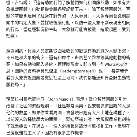
機，吉特說：「這有助於我們了解牠們如何和圍籬互動，如果有大
象挑戰圍籬，自動相機會將過程記錄下來。」除了智慧圍籬外，巨
獸的空間也雇用了駐紮在野外的「大象專員」，大象專員會識別鏡
頭中的特定大象，並採取後續行動，以防一些大象不斷表現出相同
的行為，當這種狀況發生時，大象就可能會被戴上追蹤項圈，受到
監控。
經過測試，負責人員定期從圍籬收到的數據有助於減少人獸衝突，
不只是和大象的衝突，還有和犀牛、斑馬甚至羚羊等其他動物的衝
突。如果有動物闖入系統，管理團隊會立即收到一則WhatsApp消
息，團隊的資料專員恩傑里（Redemptory Njeri）說：「每當我們
看到大象靠近圍籬或靠近社區土地時，我們都能通知肯亞野生動物
服務局。」
瑪蒂拉村長老蒙迪亞（John Mundia）表示，數位智慧圍籬的引進
改變了社區的遊戲規則，「社區非常高興，說安裝這道圍籬的人是
他們的救星，如果你看看周圍，會發現已經有大片土地在耕種了，
以前沒人敢種這麼大的面積。」蒙迪亞補充說，大規模農業也創造
了就業機會，在過去，一個人必須長途跋涉才能找到工作，但現在
已經很難找工人了，因為有很多工作機會。