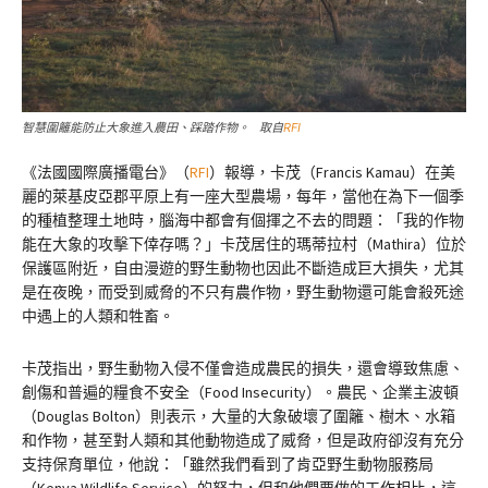
智慧圍籬能防止大象進入農田、踩踏作物。 取自
RFI
《法國國際廣播電台》（
RFI
）報導，卡茂（Francis Kamau）在美
麗的萊基皮亞郡平原上有一座大型農場，每年，當他在為下一個季
的種植整理土地時，腦海中都會有個揮之不去的問題：「我的作物​​
能在大象的攻擊下倖存嗎？」卡茂居住的瑪蒂拉村（Mathira）位於
保護區附近，自由漫遊的野生動物也因此不斷造成巨大損失，尤其
是在夜晚，而受到威脅的不只有農作物，野生動物還可能會殺死途
中遇上的人類和牲畜。
卡茂指出，野生動物入侵不僅會造成農民的損失，還會導致焦慮、
創傷和普遍的糧食不安全（Food Insecurity）。農民、企業主波頓
（Douglas Bolton）則表示，大量的大象破壞了圍籬、樹木、水箱
和作物，甚至對人類和其他動物造成了威脅，但是政府卻沒有充分
支持保育單位，他說：「雖然我們看到了肯亞野生動物服務局
（Kenya Wildlife Service）的努力，但和他們要做的工作相比，這