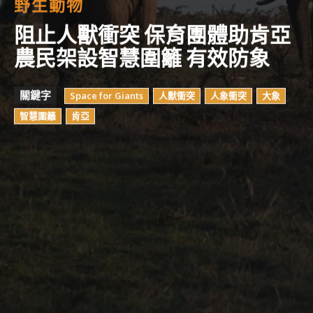
野生動物
阻止人獸衝突 保育團體助肯亞
農民架設智慧圍籬 有效防象
關鍵字
Space for Giants
人獸衝突
人象衝突
大象
智慧圍籬
肯亞