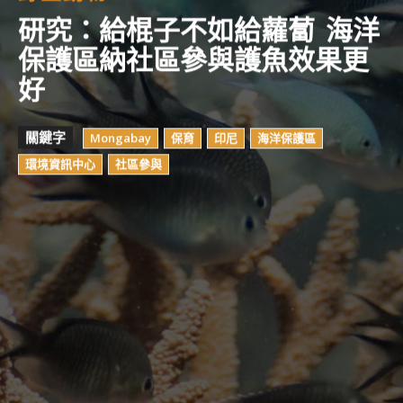
研究：給棍子不如給蘿蔔 海洋
保護區納社區參與護魚效果更
好
關鍵字
Mongabay
保育
印尼
海洋保護區
環境資訊中心
社區參與