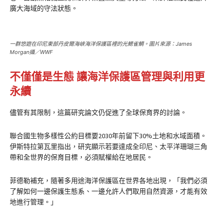
廣大海域的守法狀態。
一群悠遊在印尼東部丹皮爾海峽海洋保護區裡的光鰓雀鯛。圖片來源：James
Morgan攝／WWF
不僅僅是生態 讓海洋保護區管理與利用更
永續
儘管有其限制，這篇研究論文仍促進了全球保育界的討論。
聯合國生物多樣性公約目標要2030年前留下30%土地和水域面積。
伊斯特拉第瓦里指出，研究顯示若要達成全印尼、太平洋珊瑚三角
帶和全世界的保育目標，必須賦權給在地居民。
菲德勒補充，隨著多用途海洋保護區在世界各地出現，「我們必須
了解如何一邊保護生態系、一邊允許人們取用自然資源，才能有效
地進行管理。」