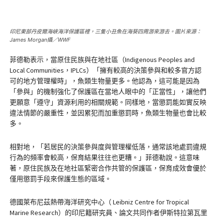
印尼東部丹皮爾海峽海洋保護區裡，三隻小丑魚在海葵四周游來游去。圖片來源：
James Morgan攝／WWF
菲德勒表示，當原住民族與在地社區（Indigenous Peoples and
Local Communities，IPLCs）「擁有較高的決策參與和較多官方認
可的地方管理權時」，魚類生物量更多。他認為，這可能是因為
「參與」的機制強化了保護區在當地人眼中的「正當性」，讓他們
更願意「遵守」資源利用的相關規範。同樣地，當懲罰能如實反映
違法情節的嚴重性，並因累犯而加重懲罰時，魚類生物量也會比較
多。
相對地，「若居民的決策參與度與管理權低落，通常該地處罰違規
行為的頻率會較高，保育結果往往也更糟。」菲德勒說。這意味
著，原住民族及在地社區緊密合作共管的保護區，保育成效會優於
僅用懲罰手段來保護生態的區域。
德國萊布尼茲熱帶海洋研究中心（ Leibniz Centre for Tropical
Marine Research）的印尼籍研究員、論文共同作者伊斯特拉第瓦里