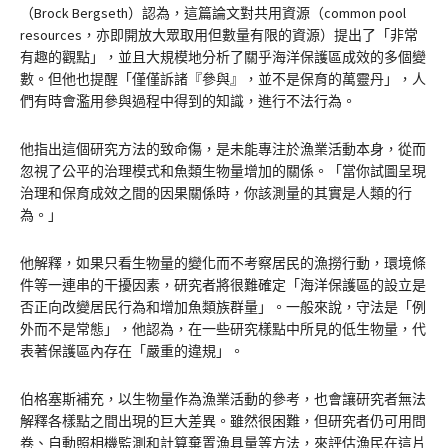
（Brock Bergseth）認為，這篇論文對共用資源（common pool
resources，亦即開放大眾取用但數量有限的資源）提出了「非常
有趣的觀點」，並且大規模地分析了關乎海洋保護區成效的多個變
數。但他也提醒「僅僅訴諸『參與』，並不是保育的萬靈丹」，人
們有時會濫用參與過程中得到的知識，進行不法行為。
他指出這個研究方法的致命傷，是未能專注於漁業活動本身，從而
忽視了公平的治理模式和魚類生物量增加的關係。「當你試圖呈現
治理和保育成效之間的因果關係時，你該測量的其實是人類的行
為。」
他解釋，如果只看生物量的變化而不考察居民的漁撈行動，環境條
件等一連串的干擾因素，研究者將很難確定「海洋保護區的設立是
否正向改變居民行為和增加魚類族群量」。一般來說，守法是「例
外而不是常態」，他認為，在一些研究樣點中所見的低生物量，代
表著保護區內存在「嚴重的違規」。
伯格塞斯補充，以生物量作為漁業活動的參考，也會讓研究者無法
解釋各樣點之間出現的巨大差異。雖然很困難，但研究者仍可用問
卷、自動照相機監測和計算棄置漁具量等方法，來評估漁民在這片