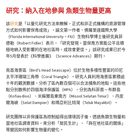
研究：納入在地參與 魚類生物量更高
該
研究
是「以量化研究方法來瞭解，正式和非正式機構的資源管理
方式如何影響保育成效」，論文第一作者、佛羅里達國際大學
（Florida International University，FIU）生物科學博士後研究員菲
德勒（Robert Fidler）表示，「研究發現，當保育方案能公平且積
極地納入受影響的在地社區時，成效會更佳。」該研究成果已於今
年5月發表於《科學進展》（Science Advances）期刊。
鳥首海景區（Bird’s Head Seascape）位於生物多樣性豐富的印尼
太平洋珊瑚三角帶（Coral Triangle）。研究人員利用海景區累積逾
十年的觀測數據，分析了區內數百個可以合法捕魚的地點。這些地
點分別散佈於四個海洋保護區（MPA），分別為科菲奧－布群島
（Kofiau-Boo）、米蘇爾島東南方（Misool Selatan Timur）、丹皮
爾海峽（Selat Dampier）和瑪亞利比特灣（Teluk Mayalibit）。
研究團隊以非保護區為控制組得出環境因子後，透過魚類生物量和
當地社區調查資料，來分析「居民生計」、「與在地社區的關係」
等變因如何影響生物量的變化。