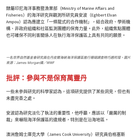
隸屬印尼海洋事務暨漁業部（Ministry of Marine Affairs and
Fisheries）的海洋研究與觀測所研究員安波（Eghbert Elvan
Ampou）認為應建立「一條龍式的合作機制」，結合政府、學術機
構、非政府組織和社區監測團體的保育力量。此外，組織焦點團體
也可確保不同利害關係人在執行海洋保護區上具有共同的願景。
一名世界自然基金會研究員在丹皮爾海峽海洋保護區進行珊瑚調查時巧遇玳瑁。圖片
來源：James Morgan攝／WWF
批評：參與不是保育萬靈丹
一些未參與研究的科學家認為，這項研究提供了某些洞見，但也有
未盡完善之處。
安波認為研究淡化了執法的重要性，他呼籲，應該以「嚴厲的制
裁」來嚇阻海洋保護區的違規者，特別是在沿海地區。
澳洲詹姆士庫克大學（James Cook University）研究員伯格塞斯