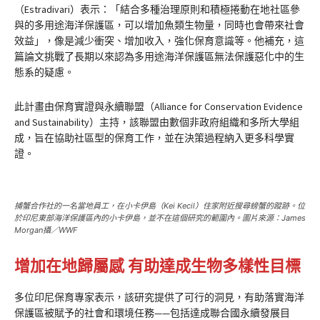
（Estradivari）表示：「結合多種治理原則和積極捲動在地社區參
與的多用途海洋保護區，可以增加魚類生物量，同時也會帶來社會
效益」，像是減少衝突、增加收入，強化保育意識等。他補充，這
篇論文挑戰了長期以來認為多用途海洋保護區無法保護惡化中的生
態系的疑慮。
此計畫由保育實證與永續聯盟（Alliance for Conservation Evidence
and Sustainability）主持，該聯盟由數個非政府組織和多所大學組
成，旨在協助社區型的保育工作，並在決策過程納入更多科學實
證。
捕蟹合作社的一名當地員工，在小卡伊島（Kei Kecil）住家附近搜尋螃蟹的蹤跡。位
於印尼東部海洋保護區內的小卡伊島，並不在這個研究的範圍內。圖片來源：James
Morgan攝／WWF
增加在地歸屬感 有助達成生物多樣性目標
多位印尼保育專家表示，該研究提供了可行的洞見，有助落實海洋
保護區被賦予的社會和環境任務——包括達成聯合國永續發展目