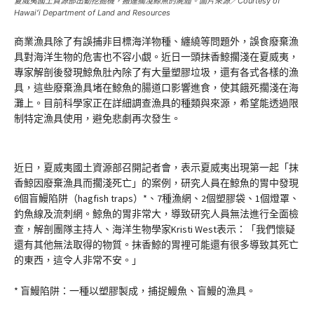
夏威夷國土資源部出動挖掘機，搬運擱淺鯨魚的屍體。圖片來源／Courtesy of
Hawaiʻi Department of Land and Resources
商業漁具除了有誤捕非目標海洋物種、纏繞等問題外，誤食廢棄漁
具對海洋生物的危害也不容小覷。近日一頭抹香鯨擱淺在夏威夷，
專家解剖後發現鯨魚肚內除了有大量塑膠垃圾，還有各式各樣的漁
具，這些廢棄漁具堵在鯨魚的腸道口影響進食，使其餓死擱淺在海
灘上。目前科學家正在詳細調查漁具的種類與來源，希望能透過限
制特定漁具使用，避免悲劇再次發生。
近日，夏威夷國土資源部召開記者會，表示夏威夷出現第一起「抹
香鯨因廢棄漁具而擱淺死亡」的案例，研究人員在鯨魚的胃中發現
6個盲鰻陷阱（hagfish traps）*、7種漁網、2個塑膠袋、1個燈罩、
釣魚線及流刺網。鯨魚的胃非常大，導致研究人員無法進行全面檢
查，解剖團隊主持人、海洋生物學家Kristi West表示：「我們懷疑
還有其他無法取得的物質。抹香鯨的胃裡可能還有很多導致其死亡
的東西，這令人非常不安。」
* 盲鰻陷阱：一種以塑膠製成，捕捉鰻魚、盲鰻的漁具。