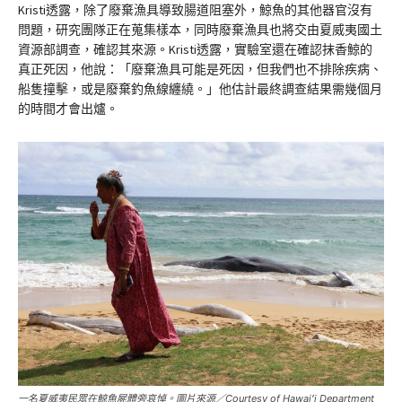
Kristi透露，除了廢棄漁具導致腸道阻塞外，鯨魚的其他器官沒有
問題，研究團隊正在蒐集樣本，同時廢棄漁具也將交由夏威夷國土
資源部調查，確認其來源。Kristi透露，實驗室還在確認抹香鯨的
真正死因，他說：「廢棄漁具可能是死因，但我們也不排除疾病、
船隻撞擊，或是廢棄釣魚線纏繞。」他估計最終調查結果需幾個月
的時間才會出爐。
一名夏威夷民眾在鯨魚屍體旁哀悼。圖片來源／Courtesy of Hawaiʻi Department