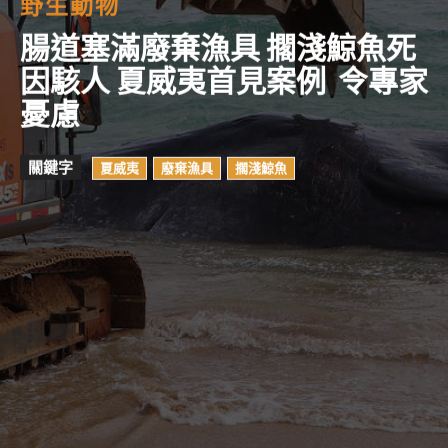
野生動物
腸道塞滿廢棄漁具 擱淺鯨魚死
因駭人 夏威夷首見案例 令專家
憂慮
關鍵字
夏威夷
廢棄漁具
擱淺鯨魚