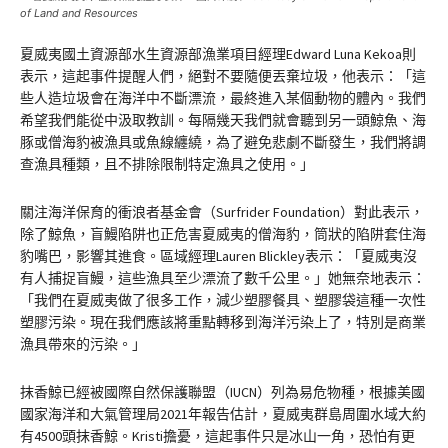
of Land and Resources
夏威夷國土資源部水生資源部漁業項目經理Edward Luna Kekoa則
表示，這起事件提醒人們，絕對不要隨便丟棄垃圾，他表示：「這
些人造垃圾會在海洋中不斷漂流，最終進入某個動物的體內。我們
希望我們能從中汲取教訓。每隔幾天我們就會聽到另一頭鯨魚、海
豚或僧海豹被漁具或魚線纏繞，為了避免悲劇不斷發生，我們將調
查漁具種類，且不排除限制特定漁具之使用。」
關注海洋保育的衝浪者基金會（Surfrider Foundation）對此表示，
除了鯨魚，盲鰻陷阱也正危害夏威夷的僧海豹，筒狀的陷阱套住海
豹嘴巴，影響其進食。區域經理Lauren Blickley表示：「夏威夷沒
有人捕捉盲鰻，這些漁具至少漂流了數千公里。」她無奈地表示：
「我們在夏威夷做了很多工作，減少塑膠餐具、塑膠袋這種一次性
塑膠污染。現在我們應該將重點轉移到海洋污染上了，特別是商業
漁具帶來的污染。」
抹香鯨已經被國際自然保護聯盟（IUCN）列為易危物種，根據美國
國家海洋和大氣管理局2021年報告估計，夏威夷群島周圍水域大約
有4500頭抹香鯨。Kristi擔憂，這起事件只是冰山一角，恐怕有更