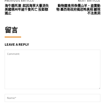
PREVIOUS ARTICLE
NEXT ARTICLE
海牛餓死潮 起因海草大量消失
動物園食用侏儒山羊、盗賣動
美國佛州年逾千隻死亡 投鉅額
物 墨西哥政府揭恐怖真相 顯現
遏止
不法黑洞
留言
LEAVE A REPLY
Comment:
Na