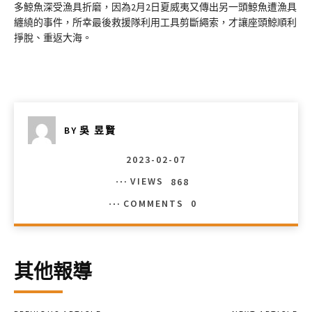
多鯨魚深受漁具折磨，因為2月2日夏威夷又傳出另一頭鯨魚遭漁具
纏繞的事件，所幸最後救援隊利用工具剪斷繩索，才讓座頭鯨順利
掙脫、重返大海。
BY
吳 昱賢
2023-02-07
VIEWS
868
COMMENTS
0
其他報導