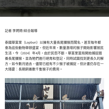
記者 李娉婷/綜合報導
泰國華富里（Lopburi）以擁有大量長尾獼猴而聞名，甚至每年都
會為這些動物舉辦盛宴，但近年來，數量激增的猴子開始影響居民
生活，今（2024）年4月，由於民怨不斷，華富里當局開始捕捉圈
養長尾獼猴，並為牠們進行絕育和登記，同時試圖找到更長久的解
方。如今數月過去，儘管已經有不少猴子被捕捉，但計畫仍存在一
大隱憂：長期飼養數千隻猴子的費用。