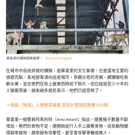
華富里的獼猴圈養圍欄。
Khaosod English
在城市中自由穿梭的獼猴，是華富里的文化象徵，也是當地主要的
旅遊亮點，各地遊客湧向這座城市，參觀古老的寺廟、餵獼猴吃新
鮮水果，並在牠們在街上搶東西時拍下照片，但在經過至少十年的
人猴衝突後，越來越多居民表示，他們已經受夠了。
‧
泰國「猴城」人猴衝突嚴重 當局計畫捕捉圈養2500猴
華富里一級警員阿馬利特（Arnu Amarit）指出，隨著猴子數量不斷
增加，牠們的食物不足，便開始從行人手上搶奪食物，這些動物變
得越來越兇、越來越有攻擊性，甚至會攻擊車輛或推人。