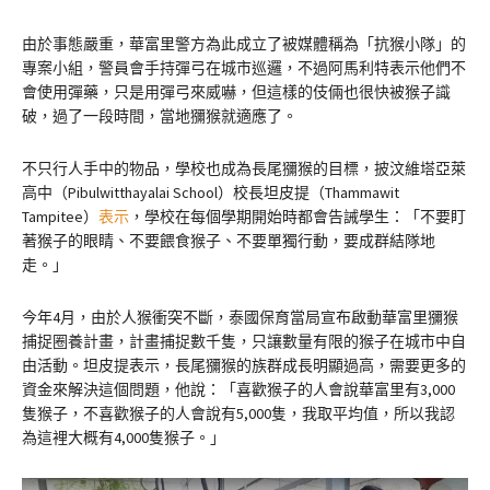
由於事態嚴重，華富里警方為此成立了被媒體稱為「抗猴小隊」的
專案小組，警員會手持彈弓在城市巡邏，不過阿馬利特表示他們不
會使用彈藥，只是用彈弓來威嚇，但這樣的伎倆也很快被猴子識
破，過了一段時間，當地獼猴就適應了。
不只行人手中的物品，學校也成為長尾獼猴的目標，披汶維塔亞萊
高中（Pibulwitthayalai School）校長坦皮提（Thammawit
Tampitee）
表示
，學校在每個學期開始時都會告誡學生：「不要盯
著猴子的眼睛、不要餵食猴子、不要單獨行動，要成群結隊地
走。」
今年4月，由於人猴衝突不斷，泰國保育當局宣布啟動華富里獼猴
捕捉圈養計畫，計畫捕捉數千隻，只讓數量有限的猴子在城市中自
由活動。坦皮提表示，長尾獼猴的族群成長明顯過高，需要更多的
資金來解決這個問題，他說：「喜歡猴子的人會說華富里有3,000
隻猴子，不喜歡猴子的人會說有5,000隻，我取平均值，所以我認
為這裡大概有4,000隻猴子。」