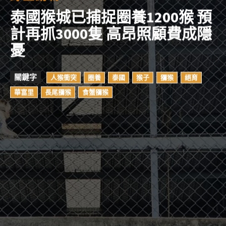
泰國猴城已捕捉圈養1200猴 預
計再抓3000隻 高昂照顧費成隱
憂
關鍵字
人猴衝突
圈養
泰國
猴子
獼猴
絕育
華富里
長尾獼猴
食蟹獼猴