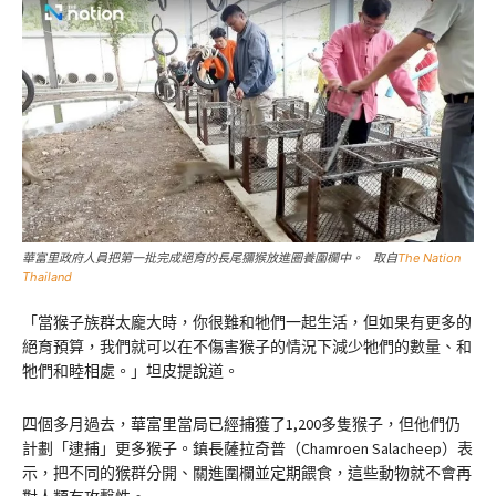
華富里政府人員把第一批完成絕育的長尾獼猴放進圈養圍欄中。 取自
The Nation
Thailand
「當猴子族群太龐大時，你很難和牠們一起生活，但如果有更多的
絕育預算，我們就可以在不傷害猴子的情況下減少牠們的數量、和
牠們和睦相處。」坦皮提說道。
四個多月過去，華富里當局已經捕獲了1,200多隻猴子，但他們仍
計劃「逮捕」更多猴子。鎮長薩拉奇普（Chamroen Salacheep）表
示，把不同的猴群分開、關進圍欄並定期餵食，這些動物就不會再