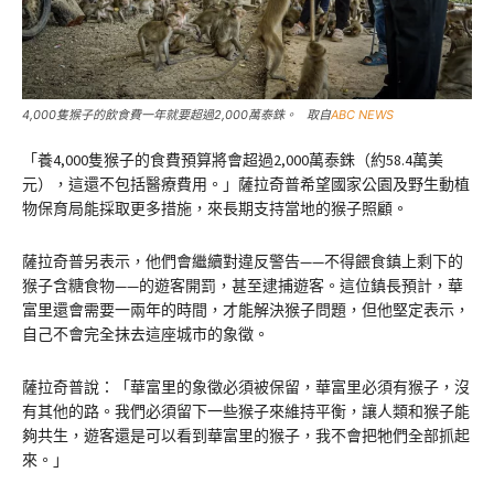
4,000隻猴子的飲食費一年就要超過2,000萬泰銖。 取自
ABC NEWS
「養4,000隻猴子的食費預算將會超過2,000萬泰銖（約58.4萬美
元），這還不包括醫療費用。」薩拉奇普希望國家公園及野生動植
物保育局能採取更多措施，來長期支持當地的猴子照顧。
薩拉奇普另表示，他們會繼續對違反警告——不得餵食鎮上剩下的
猴子含糖食物——的遊客開罰，甚至逮捕遊客。這位鎮長預計，華
富里還會需要一兩年的時間，才能解決猴子問題，但他堅定表示，
自己不會完全抹去這座城市的象徵。
薩拉奇普說：「華富里的象徵必須被保留，華富里必須有猴子，沒
有其他的路。我們必須留下一些猴子來維持平衡，讓人類和猴子能
夠共生，遊客還是可以看到華富里的猴子，我不會把牠們全部抓起
來。」