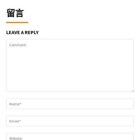
留言
LEAVE A REPLY
Comment:
Na
Ema
Web