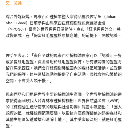
交」惹議
綜合外媒報導，馬來西亞種植業暨大宗商品部長佐哈里（Johari
Abdul Ghani）日前參與由馬來西亞棕櫚樹綠色保護基金會
（MPOGCF）舉辦的世界猩猩日活動時，宣布「紅毛猩猩外交」將
改變形式，在「保留紅毛猩猩於原棲息地」的前提下，開放認養。
佐哈里表示：「來自全球的馬來西亞棕櫚油買家可以『認養』一隻
或多隻紅毛猩猩，資金會用於紅毛猩猩保育，所有被認養的猩猩將
留在馬來西亞，牠們會在棕櫚樹種植園內的森林區域活動，並受到
我們的保護。這些區域為動物提供了自由活動、尋找食物和繁殖的
空間，不會受人類干擾。」
馬來西亞和印尼是世界主要的棕櫚油生產國，全世界對棕櫚油的需
求使得兩國砍伐大片森林來種植棕櫚樹。世界自然基金會（WWF）
的《棕櫚油生產所帶來的環境與社會影響》報告中就指出：「因大
規模的單一栽種棕櫚範圍廣闊，以致擁有高保護價值的熱帶森林和
其他生態區皆遭破壞和清除土地。」其中受害最深的，就是紅毛猩
猩。