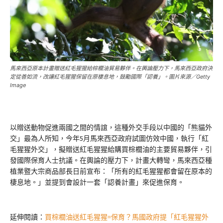
馬來西亞原本計畫贈送紅毛猩猩給棕櫚油貿易夥伴。在輿論壓力下，馬來西亞政府決
定從善如流，改讓紅毛猩猩保留在原棲息地，鼓勵國際「認養」。圖片來源／Getty
Image
以贈送動物促進兩國之間的情誼，這種外交手段以中國的「熊貓外
交」最為人所知，今年5月馬來西亞政府試圖仿效中國，執行「紅
毛猩猩外交」，擬贈送紅毛猩猩給購買棕櫚油的主要貿易夥伴，引
發國際保育人士抗議。在輿論的壓力下，計畫大轉彎，馬來西亞種
植業暨大宗商品部長日前宣布：「所有的紅毛猩猩都會留在原本的
棲息地。」並提到會設計一套「認養計畫」來促進保育。
延伸閱讀：
買棕櫚油送紅毛猩猩=保育？馬國政府提「紅毛猩猩外