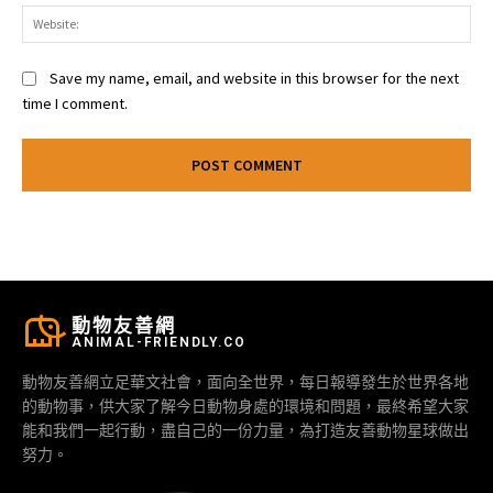
Web
Save my name, email, and website in this browser for the next
time I comment.
動物友善網
ANIMAL-FRIENDLY.CO
動物友善網立足華文社會，面向全世界，每日報導發生於世界各地
的動物事，供大家了解今日動物身處的環境和問題，最終希望大家
能和我們一起行動，盡自己的一份力量，為打造友善動物星球做出
努力。