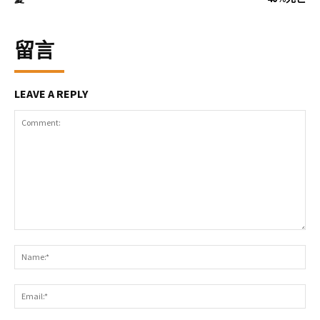
留言
LEAVE A REPLY
Comment:
Na
Ema