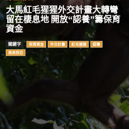
大馬紅毛猩猩外交計畫大轉彎
留在棲息地 開放“認養”籌保育
資金
關鍵字
保育資金
外交計畫
紅毛猩猩
認養
馬來西亞