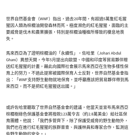
世界自然基金會（WWF）指出，過去20年間，有超過5萬隻紅毛猩
猩因人類為棕櫚油開發森林而死。極度瀕危的紅毛猩猩，面臨的主
要威脅是伐木和農業擴張，特別是棕櫚油種植所導致的棲息地喪
失。
馬來西亞為了證明棕櫚油的「永續性」，佐哈里（Johari Abdul
Ghani）異想天開，今年5月提出向歐盟、中國和印度等貿易夥伴贈
送紅毛猩猩的計畫，藉此向國際社會展示馬來西亞在生物多樣性保
育上的努力。不過此提案被國際保育人士反對，世界自然基金會指
出：「WWF支持野生動物就地保育，並呼籲應該把貿易夥伴帶到馬
來西亞，而不是把紅毛猩猩送出國。」
或許佐哈里聽取了世界自然基金會的建議，他當天並宣布馬來西亞
棕櫚樹綠色保護基金會將撥款123萬令吉（約2.8萬美金）給社區保
育團體。他說：「我們多管齊下，除了保護受威脅的野生動物外，
我們也在進行紅毛猩猩的族群普查、與護林員和專家合作，監測這
些野生動物的安全。」