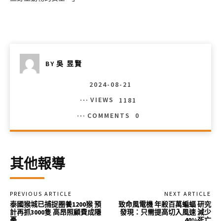
BY
吳 昱賢
2024-08-21
VIEWS
1181
COMMENTS
0
其他報導
PREVIOUS ARTICLE
NEXT ARTICLE
泰國猴城已捕捉圈養1200猴 預
致命風電機 年殺百萬蝙蝠 研究
計再抓3000隻 高昂照顧費成隱
發現：只需提高切入風速 減少
憂
40%死亡