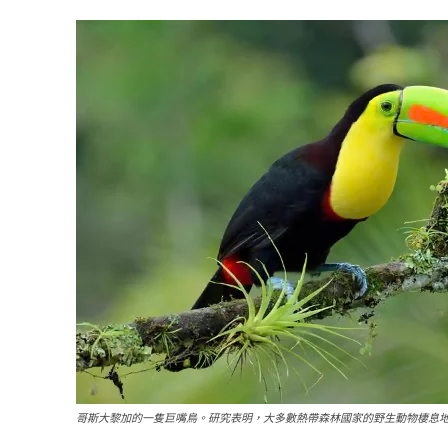
哥斯大黎加的一隻巨嘴鳥。研究表明，大多數熱帶森林國家的野生動物棲息地正