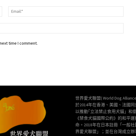
Name:*
Email:
Websit
 next time I comment.
世界愛犬聯盟( World Dog Allianc
於2014年在香港、美國、法國
以推動｢立法禁止食用犬貓」和
《禁食犬貓國際公約》的和平運
命。2018年在日本註冊「一般
界愛犬聯盟」；並在台灣成立辦