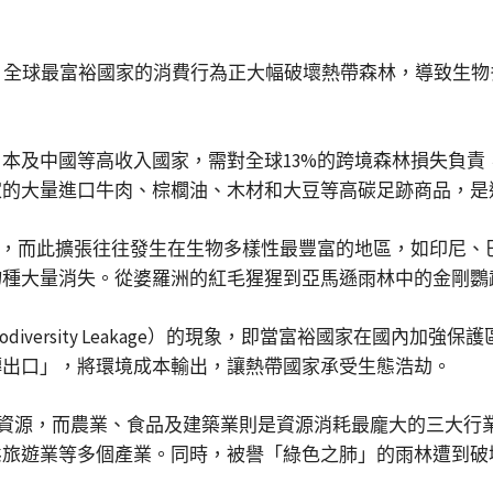
揭示，全球最富裕國家的消費行為正大幅破壞熱帶森林，導致生
本及中國等高收入國家，需對全球13%的跨境森林損失負責
家的大量進口牛肉、棕櫚油、木材和大豆等高碳足跡商品，是
關，而此擴張往往發生在生物多樣性最豐富的地區，如印尼、
物種大量消失。從婆羅洲的紅毛猩猩到亞馬遜雨林中的金剛鸚
iversity Leakage）的現象，即當富裕國家在國內加
轉出口」，將環境成本輸出，讓熱帶國家承受生態浩劫。
自然資源，而農業、食品及建築業則是資源消耗最龐大的三大行
態旅遊業等多個產業。同時，被譽「綠色之肺」的雨林遭到破