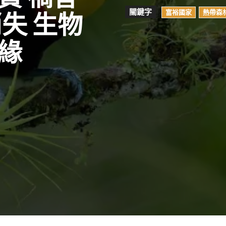
關鍵字
富裕國家
熱帶森
失 生物
緣