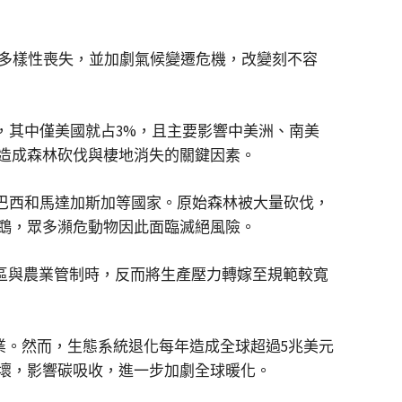
物多樣性喪失，並加劇氣候變遷危機，改變刻不容
，其中僅美國就占3%，且主要影響中美洲、南美
造成森林砍伐與棲地消失的關鍵因素。
巴西和馬達加斯加等國家。原始森林被大量砍伐，
鵡，眾多瀕危動物因此面臨滅絕風險。
強保護區與農業管制時，反而將生產壓力轉嫁至規範較寬
業。然而，生態系統退化每年造成全球超過5兆美元
壞，影響碳吸收，進一步加劇全球暖化。