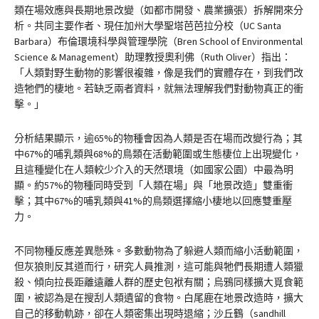
類在場效應與長期地景改變（如都市開發、農業擴張）拆解開來分
析。共同主要作者、現任加州大學聖塔芭芭拉分校（UC Santa
Barbara）布倫環境科學與管理學院（Bren School of Environmental
Science & Management）助理教授奧利佛（Ruth Oliver）指出：
「人類對野生動物的影響很複雜，像是我們的實體存在，到我們改
造牠們的棲地。若缺乏兩者資料，就無法理解我們對動物真正的衝
擊。」
分析結果顯示，逾65%的物種會因為人類是否在場而改變行為；其
中67%的哺乳類與68%的鳥類在活動範圍或生態棲位上出現變化，
且這種變化在人類較少介入的天然環境（如國家公園）中最為明
顯。約57%的物種同時受到「人類在場」與「地景改造」雙重衝
擊；其中67%的哺乳類與41%的鳥類選擇縮小棲地以回應雙重壓
力。
不同物種反應差異懸殊。多數動物為了躲避人類而縮小活動範圍，
但灰狼則反其道而行，研究人員推測，這可能與牠們長期遭人類獵
殺、傾向拉長距離遠離人群的歷史包袱有關；烏鴉同樣擴大覓食範
圍，被認為是在搜刮人類遺留的食物。白尾鹿在地景改造時，擴大
自己的移動軌跡，卻在人類密集出現時退縮；沙丘鶴（sandhill