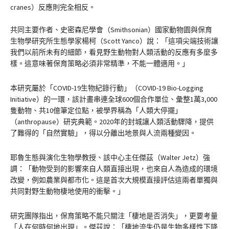
cranes）反應則完全相反。
共同主要作者、史密森尼學會（Smithsonian）國家動物園與保育
生物學研究所生態學家楊柯（Scott Yanco）說：「這項尖端技術讓
我們以前所未有的細節，看見野生動物對人類活動的反應有多麼多
樣。這意味著保育策略必須非常精準，不能一體適用。」
本研究屬於「COVID-19生物紀錄行動」（COVID-19 Bio-Logging
Initiative）的一環，該計畫串連全球600個合作單位、彙整1萬3,000
隻動物、共10億筆定位點，被學界稱為「人類大停擺」
（anthropause）研究典範。2020年的封城讓人類活動驟降，提供
了難得的「自然實驗」，得以分離出地景與人流兩種變因。
耶魯生態與演化生物學教授、該中心主任傑茲（Walter Jetz）強
調：「動物受到的影響來自人類直接出現，也來自人為造成的環境
改變，例如農業與都市化。這是首次大規模直接評估這兩者單獨與
共同對野生動物棲地使用的衝擊。」
研究團隊指出，保育策略不能只關注「棲地是否消失」，更要考量
「人在何時何地出現」。傑茲說：「棲地流失仍是生物多樣性下降