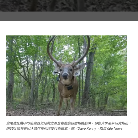
白尾鹿配戴GPS追蹤器於紐約史泰登島偷窺自動相機陷阱。耶魯大學最新研究指出，
逾65%物種會因人類存在而改變行為模式。圖／Dave Kenny，取自Yale News