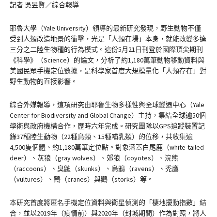
記者 吳昱賢／綜合報導
耶魯大學（Yale University）領導的最新研究發現，野生動物不僅
受到人類改造地景的衝擊，光是「人類在場」本身，就能改變多達
三分之二陸生物種的行為模式。這份5月21日刊登於國際頂尖期刊
《科學》（Science）的論文，分析了約1,180萬筆動物移動資料與
美國民眾手機定位數據，是科學家首度大規模量化「人類存在」對
野生動物的直接影響。
綜合外媒報導，這項研究由耶魯生物多樣性與全球變遷中心（Yale
Center for Biodiversity and Global Change）主持，集結全球逾50個
學術與政府機構合作，歷時六年完成。研究團隊以GPS追蹤裝置記
錄37種陸生動物（22種鳥類、15種哺乳類）的位移，共收集逾
4,500隻個體、約1,180萬筆定位點。對象涵蓋白尾鹿（white-tailed
deer）、灰狼（gray wolves）、郊狼（coyotes）、浣熊
（raccoons）、臭鼬（skunks）、烏鴉（ravens）、禿鷹
（vultures）、鶴（cranes）與鸛（storks）等。
本研究首度將匿名手機定位資料與衛星偵測的「棲地擾動指數」結
合，並以2019年（疫情前）與2020年（封城期間）作為對照，將人