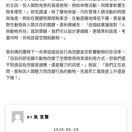
的主因，但人類對地景的直接使用，例如休閒活動，同樣會影響生
物多樣性。」研究建議，除了棲地保留，巧妙管理人類活動的時間
與強度，例如在關鍵時期限制車流、在敏感棲地降低干擾，將是讓
野生動物與人類共存的關鍵。奧利佛補充：「這個結果讓我對『人
與動物共存』感到樂觀，我們可以設計更細緻、更精準的政策，考
量何時、何地該留空間給動物。」
奧利佛的團隊下一步將追蹤這些行為改變是否影響動物的存活率。
「目前的研究顯示動物改變了空間使用與資源利用方式，但我們還
不知道這些改變是適應，還是壓力的訊號。」她說：「我們正在追
問，那些因人類壓力而改變行為的動物，究竟死亡風險是上升還是
下降？」
BY
吳 昱賢
2026-05-28