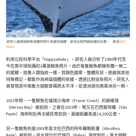
研究人員透過鯨魚尾鰭的照片來識別個體，並找出牠們被拍攝的位置。 取自
ABC
News
利用公民科學平台「Happywhale」，研究人員分析了1980年代至
今在南半球拍攝的2萬張鯨魚照片。由於每隻鯨魚都擁有獨一無二
的尾鰭，就像人類指紋一樣，其顏色圖案、整體形狀、疤痕與其他
特殊標記，都能作為辨識個體的依據。透過比對這些照片，研究人
員發現其中兩隻大翅鯨曾橫跨太平洋，從澳洲游向南美洲另一側。
2013年時，一隻鯨魚在福瑞沙海岸（Fraser Coast）的赫維灣
（Hervey Bay）被拍到，之後在2019年，牠又在巴西聖保羅（São
Paulo）海岸附近再次被民眾拍到，直線距離長達14,200公里。
另一隻鯨魚則是2003年首次在巴西的阿布羅略斯灘（Abrolhos
Bank）被拍到，該水域位於巴伊亞（Bahia）海岸附近，是大翅鯨