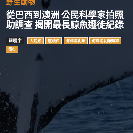
野生動物
從巴西到澳洲 公民科學家拍照
助調查 揭開最長鯨魚遷徙紀錄
關鍵字
大翅鯨
座頭鯨
海洋哺乳類
海洋哺乳類動物
遷徙