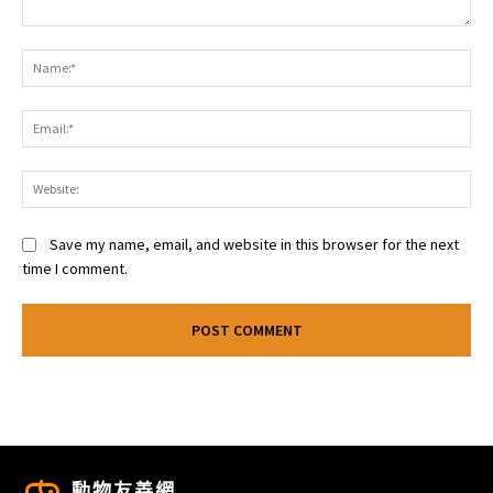
Comment:
Na
Ema
Web
Save my name, email, and website in this browser for the next
time I comment.
動物友善網