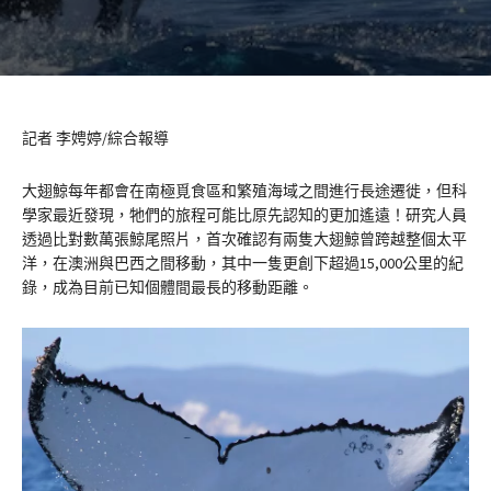
記者 李娉婷/綜合報導
大翅鯨每年都會在南極覓食區和繁殖海域之間進行長途遷徙，但科
學家最近發現，牠們的旅程可能比原先認知的更加遙遠！研究人員
透過比對數萬張鯨尾照片，首次確認有兩隻大翅鯨曾跨越整個太平
洋，在澳洲與巴西之間移動，其中一隻更創下超過15,000公里的紀
錄，成為目前已知個體間最長的移動距離。