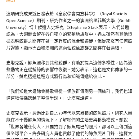
News
這項研究成果近日發表於《皇家學會開放科學》（Royal Society
Open Science）期刊，研究作者之一的澳洲格里菲斯大學（Griffith
University）博士候選人史塔克（Stephanie Stack表示，人們普遍
認為，大翅鯨會留在各自獨立的繁殖地族群中，過去雖然有其他證
據表明鯨群之間存在著一定程度的混合和遷徙，但從來沒有任何照
片證據，顯示巴西和澳洲的這兩個鯨魚族群之間存在著連結。
史塔克說，鯨魚遷移到其他鯨群，有助於提高遺傳多樣性，因為這
些動物正在從捕鯨的影響中恢復。她另表示，這也是文化傳承的一
部分，鯨魚透過這種方式將行為和知識傳遞給彼此。
「我們知道大翅鯨會將歌聲從一個族群傳到另一個族群；我們也知
道這種傳播跨越了整個半球。」史塔克說道。
史塔克表示，透過比對自1970年代以來累積的鯨魚照片，研究人員
能在不干擾鯨魚的情況下，了解牠們的生活史與移動模式。她說：
「世界各地任何人，只要拍到了鯨魚尾巴的照片，都可以上傳到這
個全球平台。許多研究人員也貢獻了他們的鯨魚照片目錄，這樣大