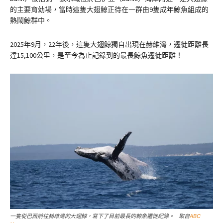
的主要育幼場，當時這隻大翅鯨正待在一群由9隻成年鯨魚組成的
熱鬧鯨群中。
2025年9月，22年後，這隻大翅鯨獨自出現在赫維灣，遷徙距離長
達15,100公里，是至今為止記錄到的最長鯨魚遷徙距離！
一隻從巴西前往赫維灣的大翅鯨，寫下了目前最長的鯨魚遷徙紀錄。 取自
ABC