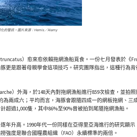
警訊。圖片來源：Hemis／Alamy
ps truncatus）愈來愈依賴拖網漁船覓食。一份七月發表於《Fronti
幼豚更是跟著母親學會這項技巧。研究團隊指出，這種行為背
Marche）外海，於148天內對拖網漁船進行859次檢查，
尼托則約為兩成六；平均而言，海豚會跟隨四成一的網板拖網、三成五
過1,000隻，其中86%至90%曾被拍到尾隨拖網漁船。
逐年升高。1990年代一份同樣在亞得里亞海進行的研究顯
撈強度是聯合國糧農組織（FAO）永續標準的兩倍。