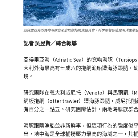
亞得里亞海的寬吻海豚愈來愈依賴拖網漁船覓食，科學家警告這是海洋生態惡化的
記者 吳昱賢／綜合報導
亞得里亞海（Adriatic Sea）的寬吻海豚（Tursio
大利外海最高有七成六的拖網漁船遭海豚跟隨，
境。
研究團隊在義大利威尼托（Veneto）與馬爾凱（
網板拖網（otter trawler）遭海豚跟隨，威
有百分之一點五。研究團隊估計，兩地海豚族群合計超
海豚跟隨漁船並非新鮮事，但這項行為的強度似乎
出，地中海是全球捕撈壓力最高的海域之一，其捕