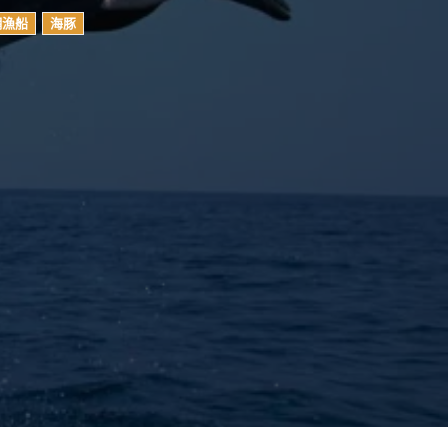
網漁船
海豚