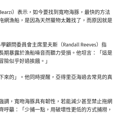
anni Bearzi）表示，如今要找到寬吻海豚，最快的方法
拖網漁船，是因為天然獵物太難找了，而原因就是
顧問委員會主席里夫斯（Randall Reeves）指
長期暴露於漁船噪音而聽力受損。他坦言：「這是
冒險似乎好過挨餓。」
下來的」。他同時提醒，亞得里亞海過去常見的真
強調，寬吻海豚具有韌性，若能減少甚至禁止拖網
齊呼籲：「少捕一點，用破壞性更低的方式捕撈，