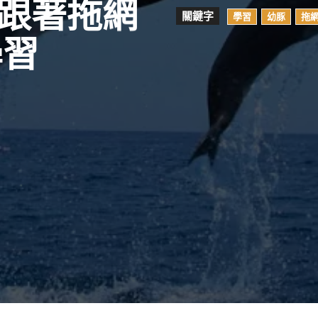
跟著拖網
關鍵字
學習
幼豚
拖
學習