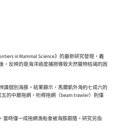
ers in Mammal Science》的最新研究發現，義
後，反映的是海洋過度捕撈導致天然獵物枯竭的困
並拍照辨識個別海豚。結果顯示，馬爾凱外海約七成六的
的中層拖網，桁桿拖網（beam trawler）則僅
示，當時僅一成拖網漁船會被海豚跟隨。研究另指