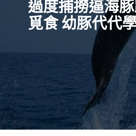
過度捕撈逼海豚
覓食 幼豚代代