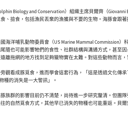
iology and Conservation）組織主席貝爾齊（Giov
覓食、撿食，包括漁民丟棄的漁獲與不要的生物。海豚會跟著
物委員會（US Marine Mammal Commission）科學
期尾隨也可能影響牠們的食性、社群結構與溝通方式，甚至因
在遠離拖網的地方找到足夠獵物實在太難。對這些動物而言，
一旁觀看成豚覓食，進而學會這套行為，「這是透過文化傳承
，「一個物種的消失是一大警訊」。
海豚族群的影響目前仍不清楚，尚待進一步研究釐清。但團隊
過往的自然覓食方式，其他早已消失的物種也可能重返。貝爾