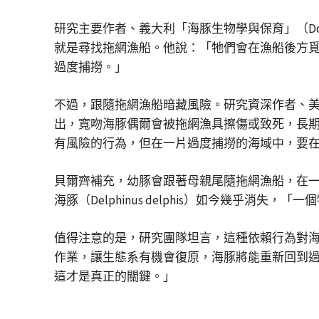
研究主要作者、義大利「海豚生物學與保育」（Dolphin B
就是尋找拖網漁船。他說：「牠們會在漁船後方
過度捕撈。」
不過，跟隨拖網漁船暗藏風險。研究資深作者、美國海洋哺乳動
出，寬吻海豚偶爾會被拖網漁具擦傷或致死，長
有風險的行為，但在一片過度捕撈的海域中，要
貝爾齊補充，幼豚會跟著母親尾隨拖網漁船，在
海豚（Delphinus delphis）如今幾乎消失
值得注意的是，研究團隊坦言，這種依賴行為對
作業，讓生態系有機會復原，海豚將能重新回到
這才是真正的關鍵。」