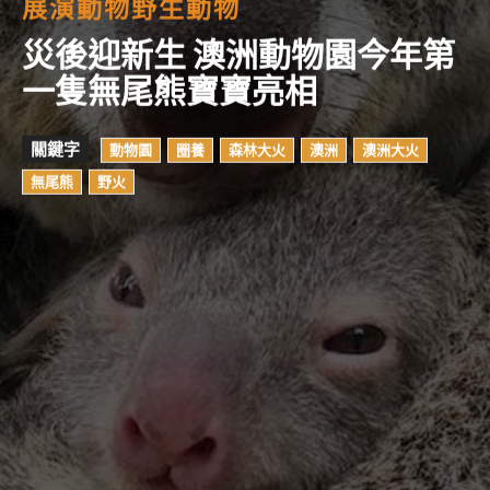
展演動物
野生動物
災後迎新生 澳洲動物園今年第
一隻無尾熊寶寶亮相
關鍵字
動物園
圈養
森林大火
澳洲
澳洲大火
無尾熊
野火