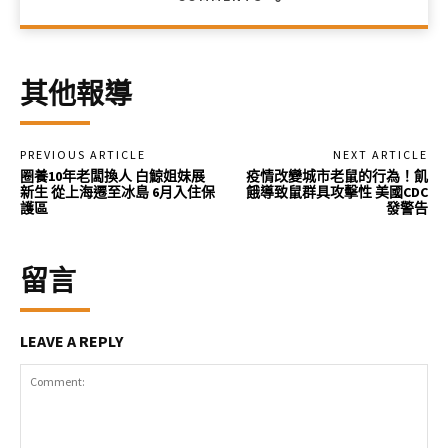
其他報導
PREVIOUS ARTICLE
NEXT ARTICLE
圈養10年老闆換人 白鯨姐妹展
疫情改變城市老鼠的行為！飢
新生 從上海遷至冰島 6月入住保
餓導致鼠群具攻擊性 美國CDC
護區
發警告
留言
LEAVE A REPLY