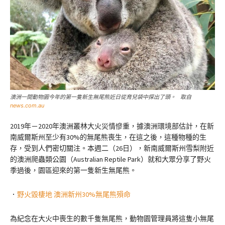
澳洲一間動物園今年的第一隻新生無尾熊近日從育兒袋中探出了頭。 取自
news.com.au
2019年－2020年澳洲叢林大火災情慘重，據澳洲環境部估計，在新
南威爾斯州至少有30%的無尾熊喪生，在這之後，這種物種的生
存，受到人們密切關注。本週二（26日），新南威爾斯州雪梨附近
的澳洲爬蟲類公園（Australian Reptile Park）就和大眾分享了野火
季過後，園區迎來的第一隻新生無尾熊。
．
野火毀棲地 澳洲新州30%無尾熊殞命
為紀念在大火中喪生的數千隻無尾熊，動物園管理員將這隻小無尾