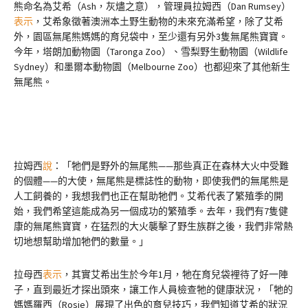
熊命名為艾希（Ash，灰燼之意），管理員拉姆西（Dan Rumsey）
表示
，艾希象徵著澳洲本土野生動物的未來充滿希望，除了艾希
外，園區無尾熊媽媽的育兒袋中，至少還有另外3隻無尾熊寶寶。
今年，塔朗加動物園（Taronga Zoo）、雪梨野生動物園（Wildlife
Sydney）和墨爾本動物園（Melbourne Zoo）也都迎來了其他新生
無尾熊。
拉姆西
說
：「牠們是野外的無尾熊——那些真正在森林大火中受難
的個體——的大使，無尾熊是標誌性的動物，即使我們的無尾熊是
人工飼養的，我想我們也正在幫助牠們。艾希代表了繁殖季的開
始，我們希望這能成為另一個成功的繁殖季。去年，我們有7隻健
康的無尾熊寶寶，在猛烈的大火襲擊了野生族群之後，我們非常熱
切地想幫助增加牠們的數量。」
拉母西
表示
，其實艾希出生於今年1月，牠在育兒袋裡待了好一陣
子，直到最近才探出頭來，讓工作人員檢查牠的健康狀況，「牠的
媽媽羅西（Rosie）展現了出色的育兒技巧，我們知道艾希的狀況