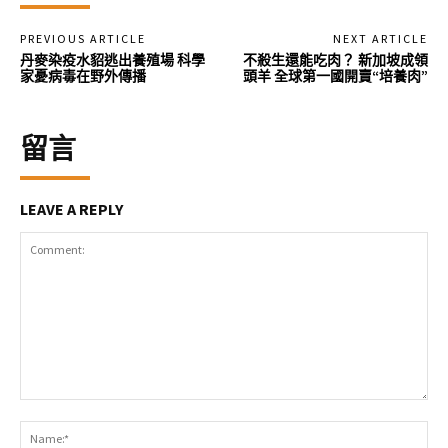
PREVIOUS ARTICLE
NEXT ARTICLE
丹麥染疫水貂逃出養殖場 科學
不殺生還能吃肉？ 新加坡成領
家憂病毒在野外傳播
頭羊 全球第一國開賣“培養肉”
留言
LEAVE A REPLY
Comment:
Na