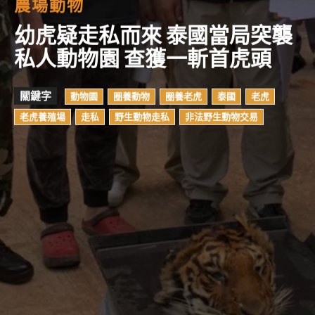
農場動物
幼虎疑走私而來 泰國當局突襲
私人動物園 查獲一斬首虎頭
關鍵字
動物園
圈養動物
圈養老虎
泰國
老虎
老虎養殖場
走私
野生動物走私
非法野生動物交易