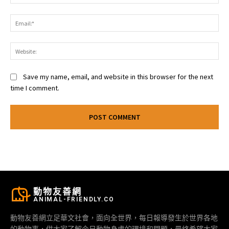
Ema
Web
Save my name, email, and website in this browser for the next
time I comment.
動物友善網
ANIMAL-FRIENDLY.CO
動物友善網立足華文社會，面向全世界，每日報導發生於世界各地
的動物事，供大家了解今日動物身處的環境和問題，最終希望大家