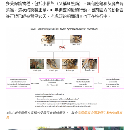
多受保護物種，包括小貓熊（又稱紅熊貓）、緬甸陸龜和灰腿白臀
葉猴，這次的突襲正是2018年調查的後續行動，目前園方的動物園
許可證已經被暫停90天，老虎頭的相關調查也正在進行中。
3隻小老虎與園方宣稱的父母沒有親緣關係。 取自
泰國國家公園及野生動植物保育
局