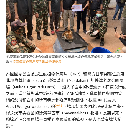
泰國國家公園及野生動植物保育局和警方在穆達老虎公園農場找到了一顆老虎頭。
取自
泰國國家公園及野生動植物保育局
泰國國家公園及野生動植物保育局（DNP）和警方日前突襲位於東
北部依善地區（Isaan）穆達漢市（Mukdahan）的穆達老虎公園農
場（Mukda Tiger Park Farm），沒入了園中的5隻幼虎，在這次行動
之前，當局就對其中3隻幼虎進行了DNA測試，發現牠們與園方宣
稱的父母和園中的所有老虎都沒有親緣關係，根據DNP負責人
Prakit Wongsriwattanakul的
說法
，這項結果表明老虎是走私而來。
穆達漢市與寮國的沙灣拿吉市（Savannakhet）相鄰，長期以來，
穆達老虎公園農場一直受到泰國政府的監視，過去也曾有違法紀
錄。