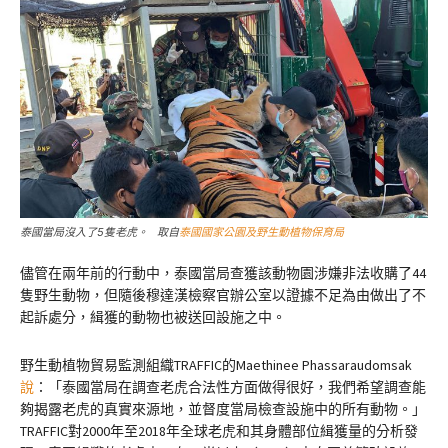
泰國當局沒入了5隻老虎。 取自
泰國國家公園及野生動植物保育局
儘管在兩年前的行動中，泰國當局查獲該動物園涉嫌非法收購了44
隻野生動物，但隨後穆達漢檢察官辦公室以證據不足為由做出了不
起訴處分，緝獲的動物也被送回設施之中。
野生動植物貿易監測組織TRAFFIC的Maethinee Phassaraudomsak
說
：「泰國當局在調查老虎合法性方面做得很好，我們希望調查能
夠揭露老虎的真實來源地，並督度當局檢查設施中的所有動物。」
TRAFFIC對2000年至2018年全球老虎和其身體部位緝獲量的分析發