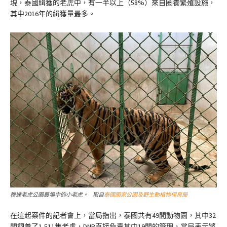
現，泰國緝獲的老虎中，有一半以上（58%）來自圈養繁殖設施，
其中2016年的緝獲量最多。
穆達老虎公園農場中的小老虎。 取自
泰國國家公園及野生動植物保育局
在這起案件的記者會上，當局指出，泰國共有49間動物園，其中32
間飼養了1,511隻老虎，DNP直接負責其中19間的管理，當局表示將