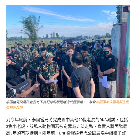
泰國當局突襲檢查曾有不良紀錄的穆達老虎公園農場。 取自
泰國國家公園及野生動
植物保育局
到今年底前，泰國當局將完成園中其他20隻老虎的DNA測試，包括
2隻小老虎，該私人動物園若被定罪為非法走私，負責人將面臨最
高5年的有期徒刑。兩年前，DNP從穆達老虎公園農場中緝獲了許