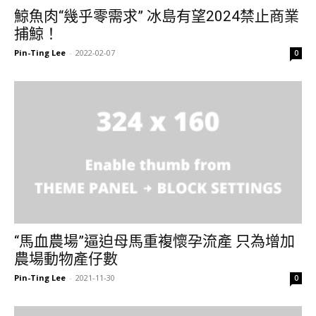
鯨魚肉“幾乎零需求” 冰島有望2024禁止商業
捕鯨！
Pin-Ting Lee
-
2022-02-07
0
“馬血農場”逼迫母馬重複懷孕流產 只為增加
農場動物產仔數
Pin-Ting Lee
-
2021-11-30
0