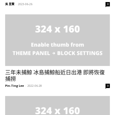
吳 昱賢
-
2023-06-26
0
三年未捕鯨 冰島捕鯨船近日出港 即將恢復
捕撈
Pin-Ting Lee
-
2022-06-28
0