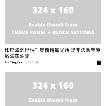
印度海灘出現千隻欖蠵龜屍體 疑非法漁業導
致海龜溺斃
Pin-Ting Lee
-
2025-02-18
0