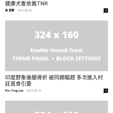
健康犬隻依舊TNR
吳 昱賢
-
2025-08-28
0
印度野象後腿骨折 被同類驅趕 多次進入村
莊覓食引憂
Pin-Ting Lee
-
2025-08-19
0