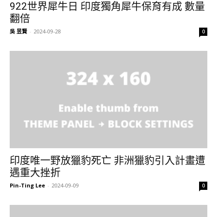
922世界犀牛日 印度獨角犀牛保育有成 數量
翻倍
吳 昱賢
-
2024-09-28
0
印度唯一野放獵豹死亡 非洲獵豹引入計畫遭
遇重大挫折
Pin-Ting Lee
-
2024-09-09
0