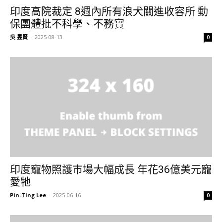
印度高院裁定 8週內所有浪犬關進收容所 動
保團體批不科學、不務實
吳 昱賢
-
2025-08-13
0
印度寵物照護市場大幅成長 年花36億美元寵
愛牠
Pin-Ting Lee
-
2025-06-16
0