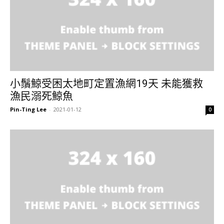
小鬚鯨受困太地町定置漁網19天 未能獲救
漁民溺死鯨魚
Pin-Ting Lee
-
2021-01-12
0