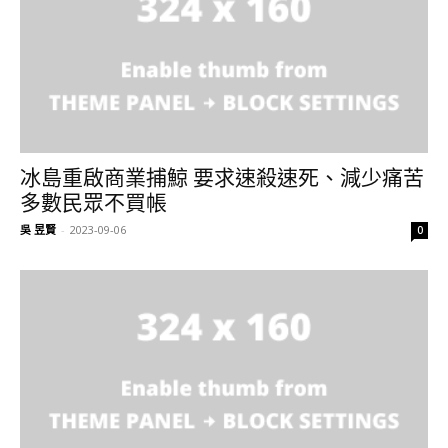
冰島重啟商業捕鯨 要求速殺速死、減少痛苦
多數民眾不買帳
吳 昱賢
-
2023-09-06
0