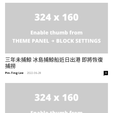
三年未捕鯨 冰島捕鯨船近日出港 即將恢復
捕撈
Pin-Ting Lee
-
2022-06-28
0