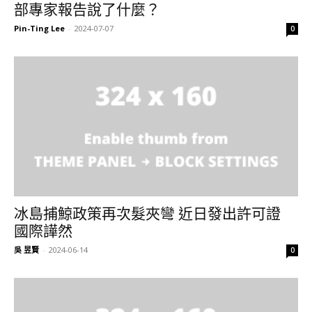
部專家報告說了什麼？
Pin-Ting Lee
-
2024-07-07
0
冰島捕鯨政策再次髮夾彎 近日發出許可證
國際譁然
吳 昱賢
-
2024-06-14
0