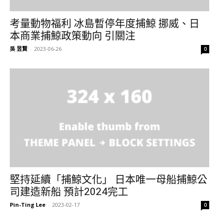
考量動物福利 冰島暫停年度捕鯨 挪威、日
本商業捕鯨政策動向 引關注
吳 昱賢
-
2023-06-26
0
堅持延續「捕鯨文化」 日本唯一母船捕鯨公
司建造新船 預計2024完工
Pin-Ting Lee
-
2023-02-17
0