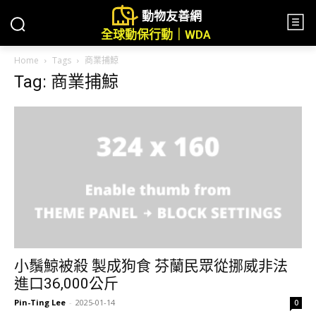
動物友善網
全球動保行動｜WDA
Home
Tags
商業捕鯨
Tag: 商業捕鯨
小鬚鯨被殺 製成狗食 芬蘭民眾從挪威非法
進口36,000公斤
Pin-Ting Lee
-
2025-01-14
0