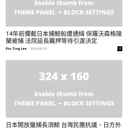
14年前攔截日本捕鯨船遭通緝 保羅沃森格陵
蘭被捕 法院延長羈押等待引渡決定
Pin-Ting Lee
-
2024-08-16
0
日本開放獵捕長須鯨 台灣民團抗議、日方外