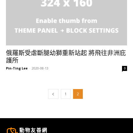
俄羅斯受虐斷腿幼獅重新站起 將飛往非洲庇
護所
Pin-Ting Lee
-
2020-08-13
0
1
2
動物友善網