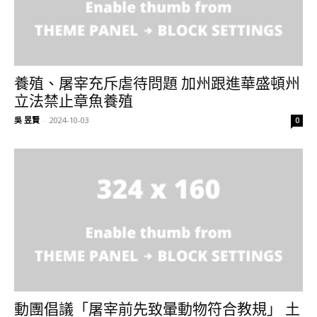
養殖、屠宰充斥虐待問題 加州跟進華盛頓州
立法禁止章魚養殖
吳 昱賢
-
2024-10-03
0
動團倡議「屠宰前先致暈動物符合教規」 土