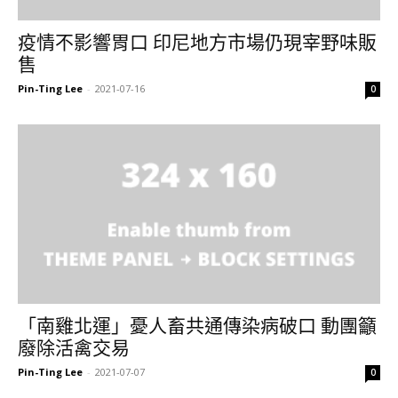
疫情不影響胃口 印尼地方市場仍現宰野味販
售
Pin-Ting Lee
-
2021-07-16
0
「南雞北運」憂人畜共通傳染病破口 動團籲
廢除活禽交易
Pin-Ting Lee
-
2021-07-07
0