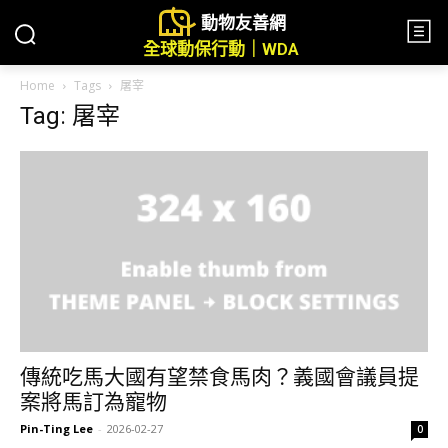
動物友善網
全球動保行動｜WDA
Home
Tags
屠宰
Tag: 屠宰
傳統吃馬大國有望禁食馬肉？義國會議員提
案將馬訂為寵物
Pin-Ting Lee
-
2026-02-27
0