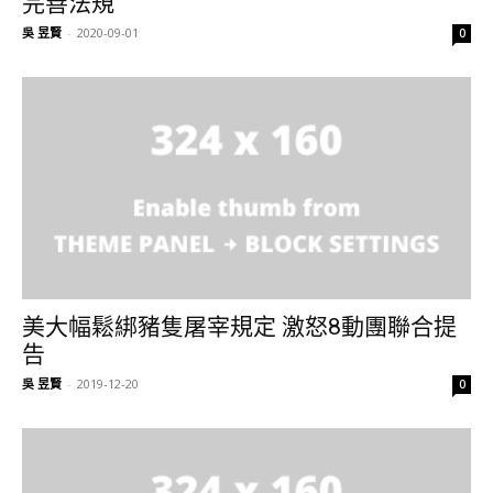
完善法規
吳 昱賢
-
2020-09-01
0
美大幅鬆綁豬隻屠宰規定 激怒8動團聯合提
告
吳 昱賢
-
2019-12-20
0