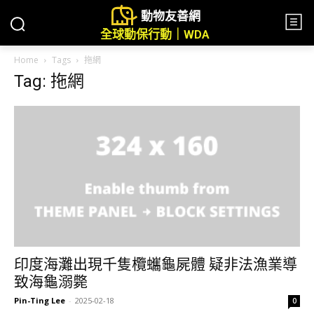
動物友善網
全球動保行動｜WDA
Home
Tags
拖網
Tag: 拖網
印度海灘出現千隻欖蠵龜屍體 疑非法漁業導
致海龜溺斃
Pin-Ting Lee
-
2025-02-18
0