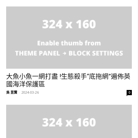
大魚小魚一網打盡 !生態殺手“底拖網”遍佈英
國海洋保護區
吳 昱賢
-
2024-03-26
0