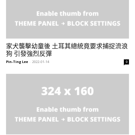
家犬襲擊幼童後 土耳其總統竟要求捕捉流浪
狗 引發強烈反彈
Pin-Ting Lee
-
2022-01-14
0