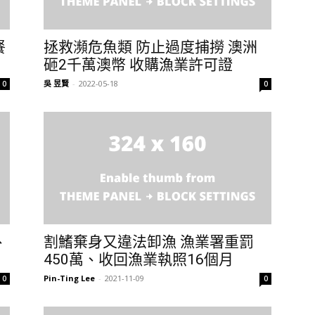
餐
拯救瀕危魚類 防止過度捕撈 澳洲
砸2千萬澳幣 收購漁業許可證
吳 昱賢
-
2022-05-18
0
0
、
割鰭棄身又違法卸漁 漁業署重罰
450萬、收回漁業執照16個月
Pin-Ting Lee
-
2021-11-09
0
0