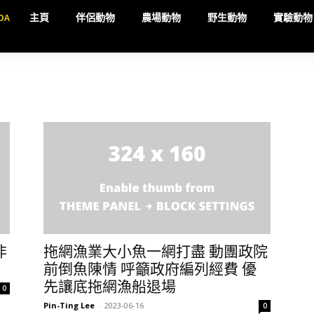
DA
主頁
伴侶動物
農場動物
野生動物
實驗動物
非
拖網漁業大小魚一網打盡 動團政院
前倒魚陳情 呼籲政府編列經費 優
先讓底拖網漁船退場
0
Pin-Ting Lee
-
2023-06-16
0