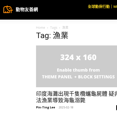
全球動保行動｜W
動物友善網
Home
Tags
漁業
Tag: 漁業
印度海灘出現千隻欖蠵龜屍體 疑
法漁業導致海龜溺斃
Pin-Ting Lee
-
2025-02-18