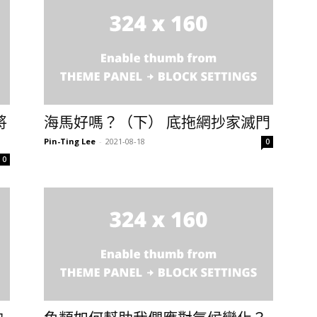
將
海馬好嗎？（下） 底拖網抄家滅門
Pin-Ting Lee
-
2021-08-18
0
0