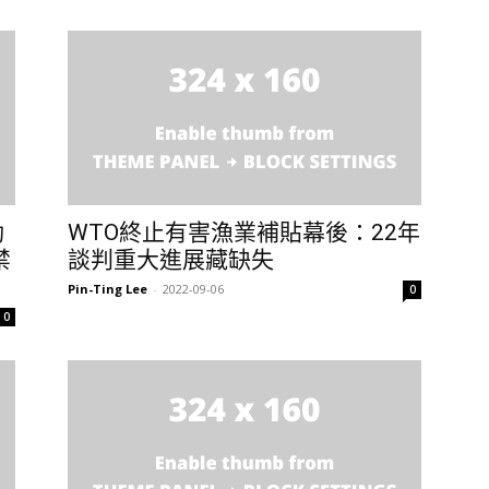
動
WTO終止有害漁業補貼幕後：22年
禁
談判重大進展藏缺失
Pin-Ting Lee
-
2022-09-06
0
0