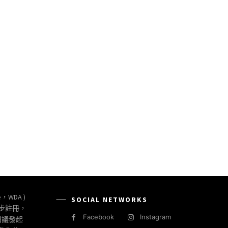
e，WDA )
SOCIAL NETWORKS
同步註冊，
Facebook
Instagram
倡議發起