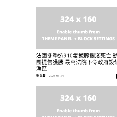
法國冬季逾910隻鯨豚擱淺死亡 
團提告獲勝 最高法院下令政府設
漁區
吳 昱賢
-
2023-03-24