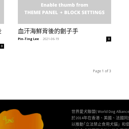
些
血汗海鮮背後的劊子手
Pin-Ting Lee
-
2021-06-19
0
0
Page 1 of 3
世界愛犬聯盟( World Dog Allianc
於2014年在香港、美國、法國
以推動｢立法禁止食用犬貓」和