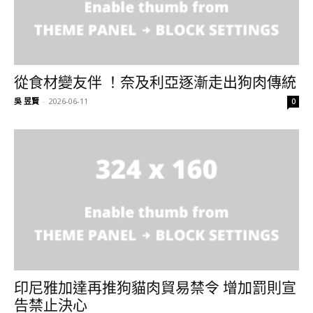
從食材變友伴 ！奈及利亞逐漸走出狗肉傳統
吳 昱賢
-
2026-06-11
0
印尼雅加達再推狗貓肉貿易禁令 增加罰則宣
告禁止決心