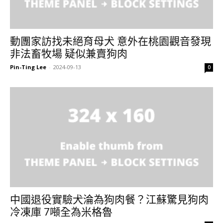
動團家訪找未絕育母犬 意外在桃園觀音發現
非法畜牧場 疑似兼賣狗肉
Pin-Ting Lee
-
2024-09-13
0
中國退役實驗犬淪為狗肉餐？江蘇驚見狗肉
冷凍庫 7噸全為米格魯