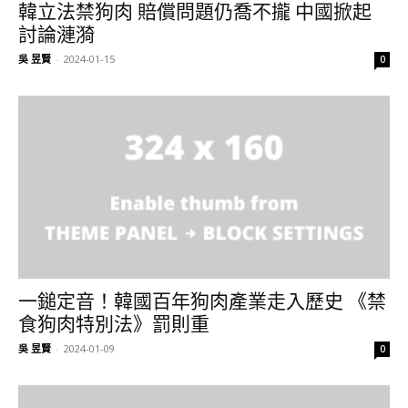
韓立法禁狗肉 賠償問題仍喬不攏 中國掀起
討論漣漪
吳 昱賢
-
2024-01-15
0
一鎚定音！韓國百年狗肉產業走入歷史 《禁
食狗肉特別法》罰則重
吳 昱賢
-
2024-01-09
0