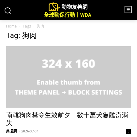
動物友善網
全球動保行動｜WDA
Home
Tags
狗肉
Tag: 狗肉
南韓狗肉禁令生效前夕 數十萬犬隻離奇消
失
吳 昱賢
-
2026-07-01
0