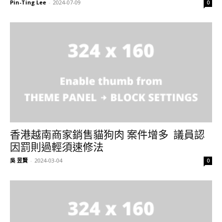
Pin-Ting Lee
-
2024-07-09
0
香港越南商家銷售貓狗肉 案件增多 議員認
因罰則過輕須速修法
吳 昱賢
-
2024-03-04
0