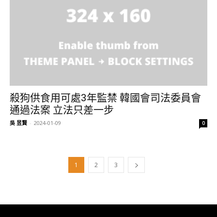
殺狗供食用可處3年監禁 韓國會司法委員會
通過法案 立法只差一步
吳 昱賢
-
2024-01-09
0
1
2
3