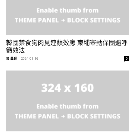
韓國禁食狗肉見連鎖效應 柬埔寨動保團體呼
籲效法
吳 昱賢
-
2024-01-16
0