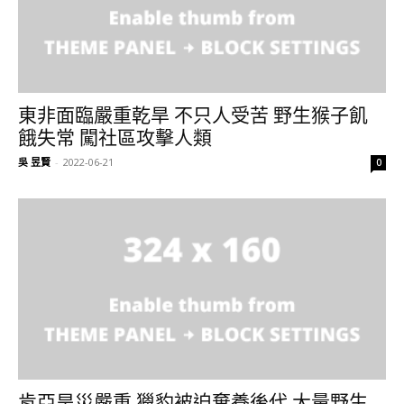
東非面臨嚴重乾旱 不只人受苦 野生猴子飢
餓失常 闖社區攻擊人類
吳 昱賢
-
2022-06-21
0
肯亞旱災嚴重 獵豹被迫棄養後代 大量野生