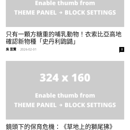
只有一顆方糖重的哺乳動物！衣索比亞高地
確認新物種「史丹利鼩鼱」
吳 昱賢
-
2026-02-01
0
鏡頭下的保育危機：《草地上的獅尾狒》