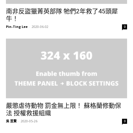
南非反盜獵菁英部隊 牠們2年救了45頭犀
牛！
Pin-Ting Lee
-
2020-06-02
0
嚴懲虐待動物 罰金無上限！ 蘇格蘭修動保
法 授權救援組織
吳 昱賢
-
2020-05-26
0