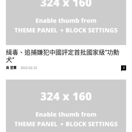
緝毒、追捕嫌犯中國評定首批國家級“功勳
犬”
吳 昱賢
-
2023-02-22
0