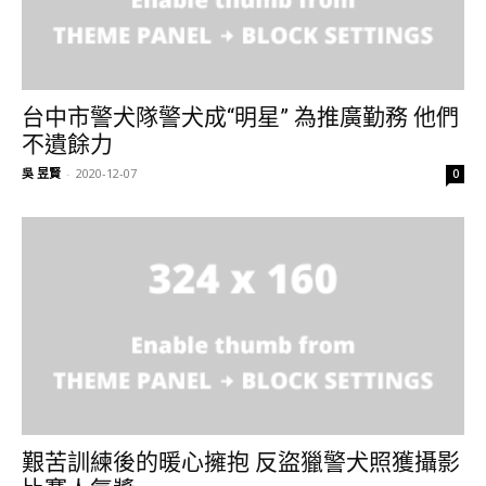
台中市警犬隊警犬成“明星” 為推廣勤務 他們
不遺餘力
吳 昱賢
-
2020-12-07
0
艱苦訓練後的暖心擁抱 反盜獵警犬照獲攝影