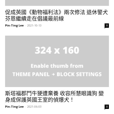
促成英國《動物福利法》兩次修法 退休警犬
芬恩繼續走在倡議最前線
Pin-Ting Lee
-
2021-10-13
0
斯塔福郡鬥牛㹴遭棄養 收容所慧眼識狗 變
身成保護英國王室的偵爆犬！
Pin-Ting Lee
-
2021-06-03
0