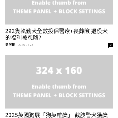
292隻執勤犬全數投保醫療+喪葬險 退役犬
的福利被忽略?
吳 昱賢
-
2025-06-23
0
2025英國狗展「狗英雄獎」 截肢警犬獲獎