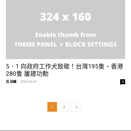
5．1 向政府工作犬致敬！台灣195隻、香港
280隻 屢建功勳
呂 幼綸
-
2020-05-01
0
1
2