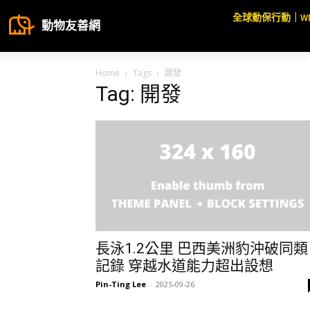
全球動保行動｜W
動物友善網
Home
Tags
開發
Tag: 開發
長泳1.2公里 巴西美洲豹沖破同類
記錄 穿越水道能力超出設想
Pin-Ting Lee
-
2025-09-26