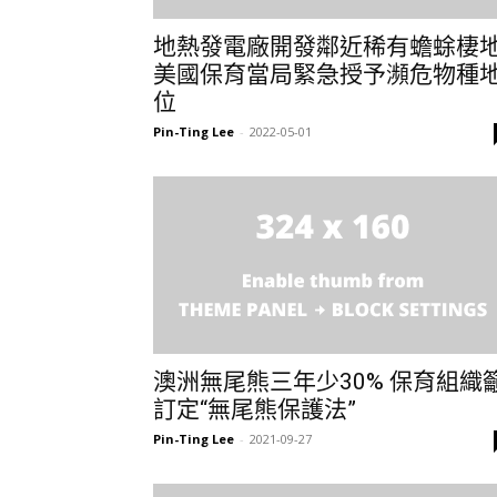
地熱發電廠開發鄰近稀有蟾蜍棲
美國保育當局緊急授予瀕危物種
位
Pin-Ting Lee
-
2022-05-01
澳洲無尾熊三年少30% 保育組織
訂定“無尾熊保護法”
Pin-Ting Lee
-
2021-09-27