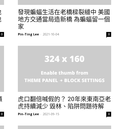
地
發現蝙蝠生活在老橋樑裂縫中 美國
地
地方交通當局造新橋 為蝙蝠留一個
家
Pin-Ting Lee
-
2021-10-04
0
0
籲
虎口翻倍喊假的？ 20年來東南亞老
虎持續減少 毀林、陷阱問題待解
Pin-Ting Lee
-
2021-09-15
0
0