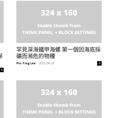
罕見深海鐵甲海螺 第一個因海底採
保
礦而瀕危的物種
Pin-Ting Lee
-
2022-08-23
0
0