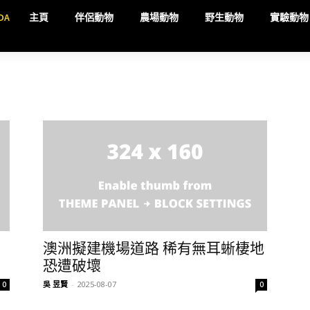
DA
主頁
伴侶動物
農場動物
野生動物
實驗動物
澳洲擬建機場道路 稀有無耳蜥棲地
恐遭破壞
吳 昱賢
-
2025-08-07
0
0