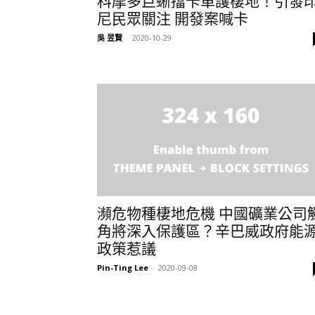
科摩多巨蜥擋卡車護棲地！引發
尼民眾關注 開發案喊卡
吳 昱賢
-
2020-10-29
瀕危物種棲地危機 中國礦業公司
角將深入保護區？辛巴威政府能
政策惹議
Pin-Ting Lee
-
2020-09-08