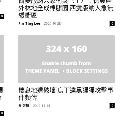
印
西雙版納人象衝突（上）：保護區
外林地全成橡膠園 西雙版納人象無
緩衝區
0
Pin-Ting Lee
-
2020-10-28
0
觸
棲息地遭破壞 烏干達黑猩猩攻擊事
源
件頻傳
吳 昱賢
-
2019-11-14
0
0