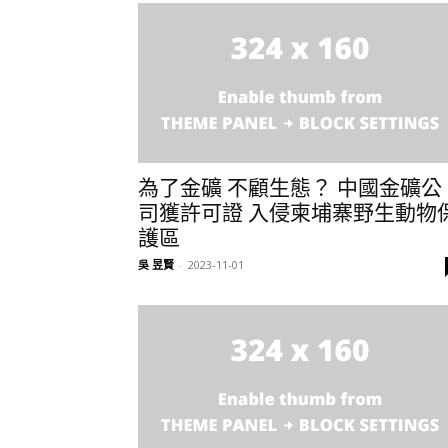
為了金礦 不顧生態？ 中國金礦公
司獲許可證 入侵柬埔寨野生動物
護區
吳 昱賢
-
2023-11-01