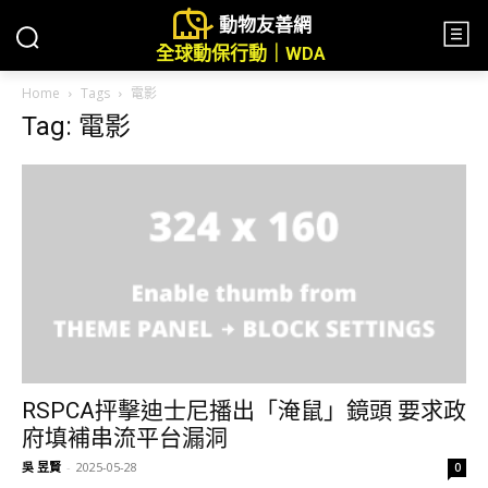
動物友善網
全球動保行動｜WDA
Home
Tags
電影
Tag: 電影
RSPCA抨擊迪士尼播出「淹鼠」鏡頭 要求政
府填補串流平台漏洞
吳 昱賢
-
2025-05-28
0