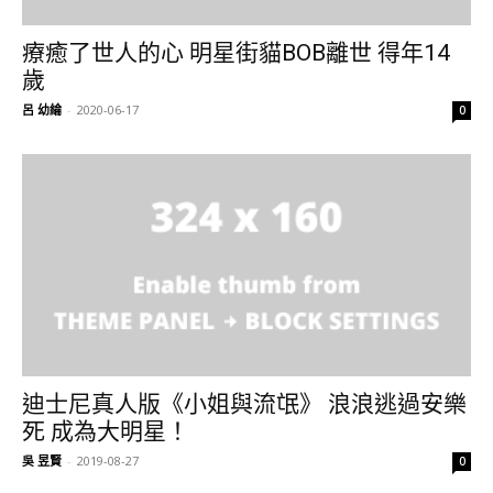
療癒了世人的心 明星街貓BOB離世 得年14
歲
呂 幼綸
-
2020-06-17
0
迪士尼真人版《小姐與流氓》 浪浪逃過安樂
死 成為大明星！
吳 昱賢
-
2019-08-27
0