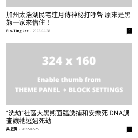
加州太浩湖民宅連月傳神秘打呼聲 原來是黑
熊一家來借住！
Pin-Ting Lee
-
2022-04-28
0
“洗劫”社區大黑熊面臨誘捕和安樂死 DNA調
查讓牠逃過死劫
吳 昱賢
-
2022-02-25
0