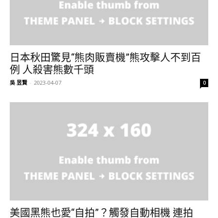
日本秋田驚見“熊肉販賣機”熊攻擊人不到百
例 人殺害熊數千頭
吳 昱賢
-
2023-04-07
0
美國黑熊也愛“自拍”？觸發自動相機 連拍