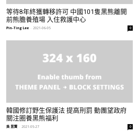
等待8年終獲轉移許可 中國101隻黑熊離開
前熊膽養殖場 入住救護中心
Pin-Ting Lee
-
2021-06-05
0
韓國修訂野生保護法 提高刑罰 動團望政府
關注圈養黑熊福利
吳 昱賢
-
2021-05-27
0