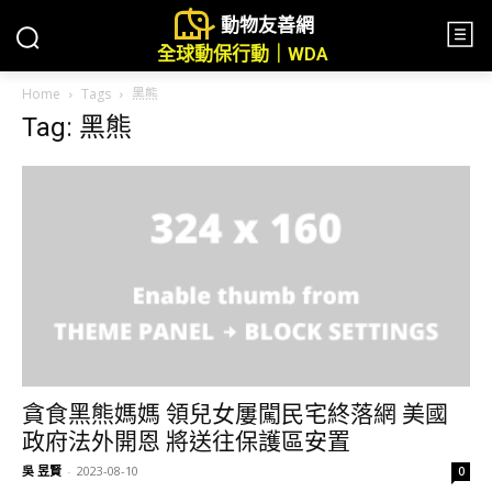
動物友善網
全球動保行動｜WDA
Home
Tags
黑熊
Tag: 黑熊
貪食黑熊媽媽 領兒女屢闖民宅終落網 美國
政府法外開恩 將送往保護區安置
吳 昱賢
-
2023-08-10
0