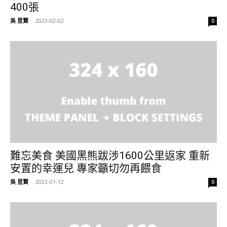
400張
吳 昱賢
-
2023-02-02
0
難忘美食 美國黑熊跋涉1600公里返家 重新
安置的幸運兒 專家籲切勿再餵食
吳 昱賢
-
2023-01-12
0