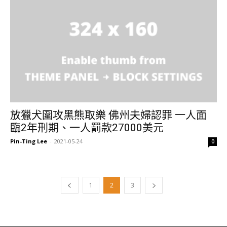
放獵犬圍攻黑熊取樂 佛州夫婦認罪 一人面
臨2年刑期、一人罰款27000美元
Pin-Ting Lee
-
2021-05-24
0
1
2
3