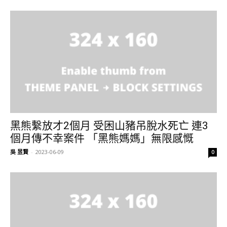
黑熊繫放才2個月 受困山豬吊脫水死亡 連3
個月傳不幸案件 「黑熊媽媽」無限感慨
吳 昱賢
-
2023-06-09
0