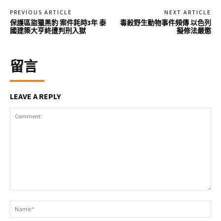
PREVIOUS ARTICLE
NEXT ARTICLE
保護區盜獵黑豹 案件耗時3年 泰
毒殺野生動物事件頻傳 以色列
國建築大亨終遭判刑入獄
擬修法嚴懲
留言
LEAVE A REPLY
Comment:
Na