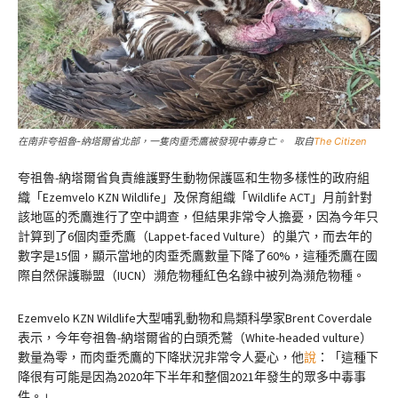
在南非夸祖魯-納塔爾省北部，一隻肉垂禿鷹被發現中毒身亡。 取自
The Citizen
夸祖魯-納塔爾省負責維護野生動物保護區和生物多樣性的政府組
織「Ezemvelo KZN Wildlife」及保育組織「Wildlife ACT」月前針對
該地區的禿鷹進行了空中調查，但結果非常令人擔憂，因為今年只
計算到了6個肉垂禿鷹（Lappet-faced Vulture）的巢穴，而去年的
數字是15個，顯示當地的肉垂禿鷹數量下降了60%，這種禿鷹在國
際自然保護聯盟（IUCN）瀕危物種紅色名錄中被列為瀕危物種。
Ezemvelo KZN Wildlife大型哺乳動物和鳥類科學家Brent Coverdale
表示，今年夸祖魯-納塔爾省的白頭禿鷲（White-headed vulture）
數量為零，而肉垂禿鷹的下降狀況非常令人憂心，他
說
：「這種下
降很有可能是因為2020年下半年和整個2021年發生的眾多中毒事
件。」