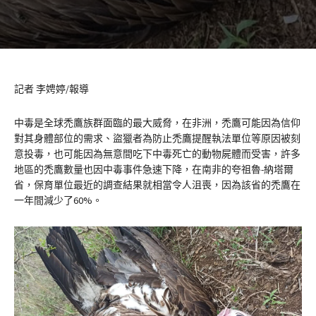
記者 李娉婷/報導
中毒是全球禿鷹族群面臨的最大威脅，在非洲，禿鷹可能因為信仰
對其身體部位的需求、盜獵者為防止禿鷹提醒執法單位等原因被刻
意投毒，也可能因為無意間吃下中毒死亡的動物屍體而受害，許多
地區的禿鷹數量也因中毒事件急速下降，在南非的夸祖魯-納塔爾
省，保育單位最近的調查結果就相當令人沮喪，因為該省的禿鷹在
一年間減少了60%。