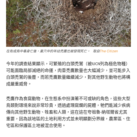
在有成鳥中毒身亡後，巢穴中的年幼禿鷹也被發現死亡。 取自
The Citizen
今年的調查結果顯示，可繁殖的白頭禿鷲（被IUCN列為極危物種）
可能面臨局部滅絕的命運，肉垂禿鷹數量也大幅減少，並可能步入
白頭禿鷲的後塵，而若禿鷹數量繼續減少，對其他野生動物也將構
成嚴重威脅。
禿鷹作為食腐動物，在生態系中扮演著不可或缺的角色，這些大型
鳥類對環境來說非常珍貴，透過處理腐爛的屍體，牠們能減少疾病
傳向其他野生動物、牲畜和人類，這在這在夸祖魯-納塔爾省尤其
重要，因為該地區的土地利用方式並未明顯劃分界線，農業區、住
宅區和保護區土地被混合使用。