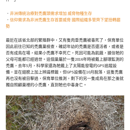
．
非洲傳統治療對禿鷹頭需求增加 威脅物種生存
．
信仰需求為非洲禿鷹生存首要威脅 國際組織多管齊下望扭轉趨
勢
最近在該省北部的繁殖群中，又有隻肉垂禿鷹被毒死了，保育單位
因此前往已知的禿鷹巢檢查，確認年幼的禿鷹是否還活者，或者是
否有成鳥在場，結果小禿鷹不幸死亡，死因可能為飢餓，據信牠的
父母可能都已經過世。這個巢屬於一隻2016年時被戴上腳環監測的
禿鷹，去年5月，科學家還為牠戴上了太陽能發電的GPS追蹤設
備，並在翅膀上加上辨識標籤，但GPS設備在10月脫落，這隻禿鷹
再也沒有被目擊過，保育單位推測，剩下的另一隻成鳥在那之後就
獨自照顧巢裡的小禿鷹，直到牠也中毒身亡。