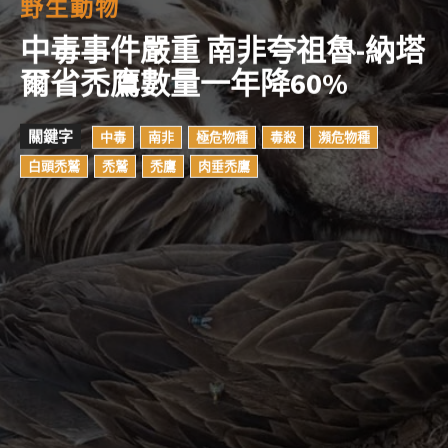
野生動物
中毒事件嚴重 南非夸祖魯-納塔
爾省禿鷹數量一年降60%
關鍵字
中毒
南非
極危物種
毒殺
瀕危物種
白頭禿鷲
禿鷲
禿鷹
肉垂禿鷹