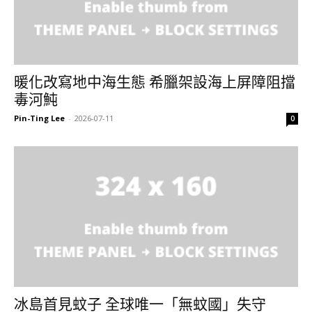
暖化改寫地中海生態 希臘架設海上屏障阻擋
毒河魨
Pin-Ting Lee
-
2026-07-11
0
冰島首見蚊子 全球唯一「無蚊國」失守