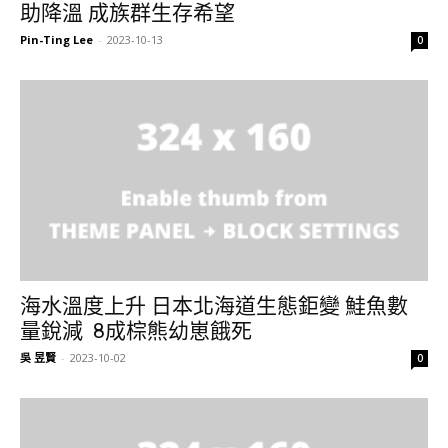
助降溫 成族群生存希望
Pin-Ting Lee
-
2023-10-13
0
海水溫度上升 日本北海道生態鉅變 鮭魚數
量銳減 8成棕熊幼崽餓死
吳 昱賢
-
2023-10-02
0