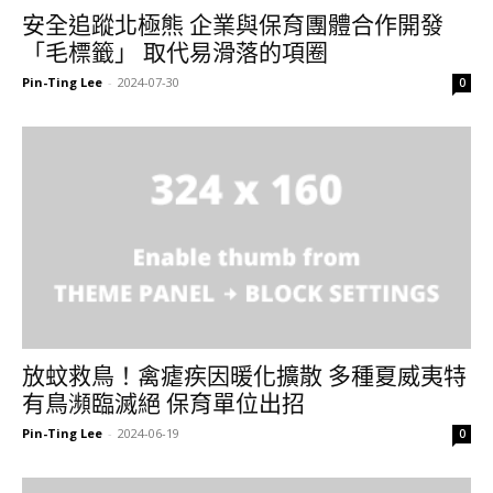
安全追蹤北極熊 企業與保育團體合作開發
「毛標籤」 取代易滑落的項圈
Pin-Ting Lee
-
2024-07-30
0
放蚊救鳥！禽瘧疾因暖化擴散 多種夏威夷特
有鳥瀕臨滅絕 保育單位出招
Pin-Ting Lee
-
2024-06-19
0