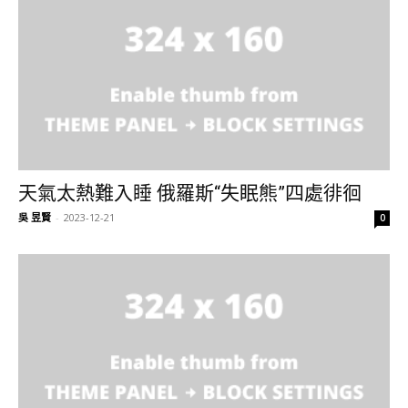
天氣太熱難入睡 俄羅斯“失眠熊”四處徘徊
吳 昱賢
-
2023-12-21
0