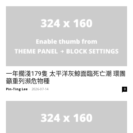
一年擱淺179隻 太平洋灰鯨面臨死亡潮 環團
籲重列瀕危物種
Pin-Ting Lee
-
2026-07-14
0