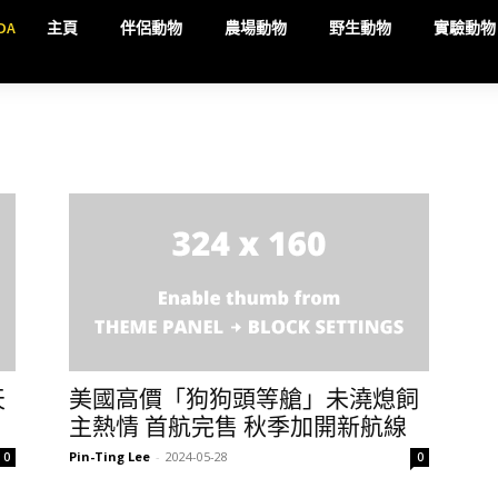
DA
主頁
伴侶動物
農場動物
野生動物
實驗動物
天
美國高價「狗狗頭等艙」未澆熄飼
主熱情 首航完售 秋季加開新航線
Pin-Ting Lee
-
2024-05-28
0
0