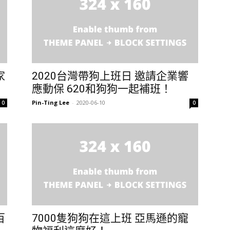
家
2020台灣帶狗上班日 邀請企業響
應動保 620和狗狗一起補班！
Pin-Ting Lee
-
2020-06-10
0
0
百
7000隻狗狗在這上班 亞馬遜的寵