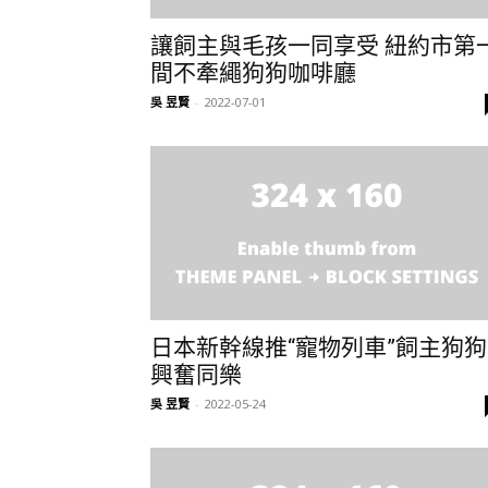
讓飼主與毛孩一同享受 紐約市第
間不牽繩狗狗咖啡廳
吳 昱賢
-
2022-07-01
日本新幹線推“寵物列車”飼主狗狗
興奮同樂
吳 昱賢
-
2022-05-24