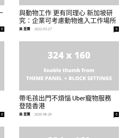
一
與動物工作 更有同理心 新加坡研
究：企業可考慮動物進入工作場所
吳 昱賢
-
2022-05-27
0
0
帶毛孩出門不煩惱 Uber寵物服務
登陸香港
吳 昱賢
-
2020-08-29
0
0