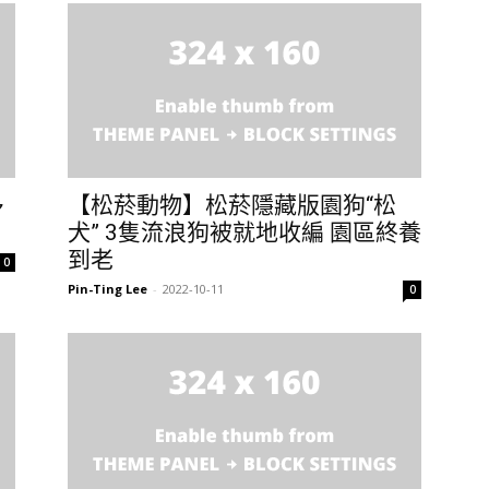
多
【松菸動物】松菸隱藏版園狗“松
犬” 3隻流浪狗被就地收編 園區終養
到老
0
Pin-Ting Lee
-
2022-10-11
0