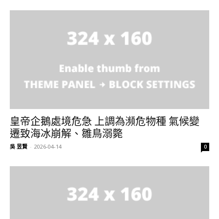
皇帝企鵝處境危急 上調為瀕危物種 氣候變
遷致海冰崩解、雛鳥溺斃
吳 昱賢
-
2026-04-14
0