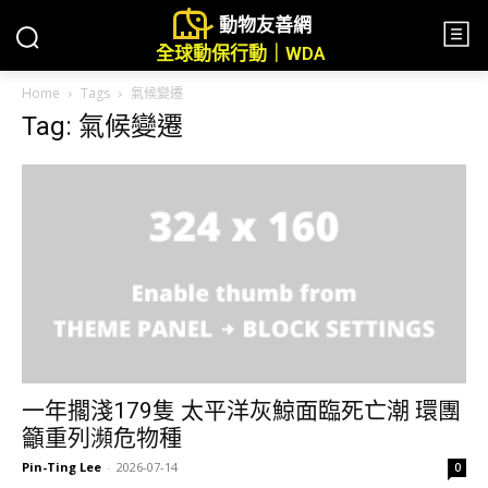
動物友善網
全球動保行動｜WDA
Home
Tags
氣候變遷
Tag: 氣候變遷
一年擱淺179隻 太平洋灰鯨面臨死亡潮 環團
籲重列瀕危物種
Pin-Ting Lee
-
2026-07-14
0