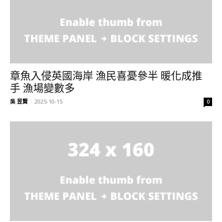
章魚入侵英國海岸 漁民喜憂參半 暖化成推
手 漁場變數多
吳 昱賢
-
2025-10-15
0