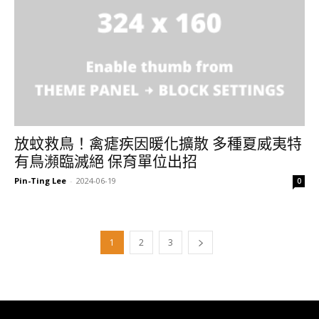
放蚊救鳥！禽瘧疾因暖化擴散 多種夏威夷特
有鳥瀕臨滅絕 保育單位出招
Pin-Ting Lee
-
2024-06-19
0
1
2
3