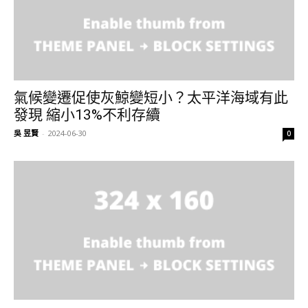
氣候變遷促使灰鯨變短小？太平洋海域有此
發現 縮小13%不利存續
吳 昱賢
-
2024-06-30
0