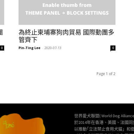
團
為終止柬埔寨狗肉貿易 國際動團多
管齊下
Pin-Ting Lee
-
2020-07-13
0
0
Page 1 of 2
世界愛犬聯盟( World Dog Allianc
於2014年在香港、美國、法國
以推動｢立法禁止食用犬貓」和