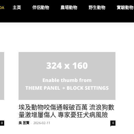
DA
主頁
伴侶動物
農場動物
野生動物
實驗動物
埃及動物咬傷通報破百萬 流浪狗數
量激增屢傷人 專家憂狂犬病風險
吳 昱賢
-
2026-02-11
0
0