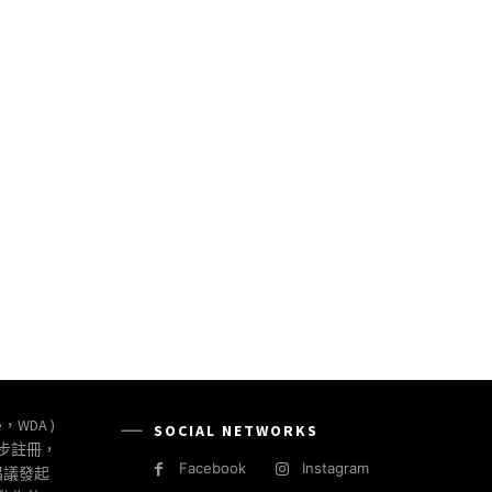
e，WDA )
SOCIAL NETWORKS
同步註冊，
Facebook
Instagram
倡議發起