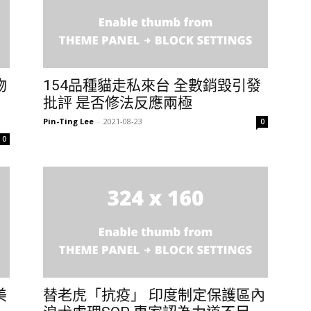
物
154品種貓走私來台 全數銷毀引發
批評 是否修法反應兩極
Pin-Ting Lee
-
2021-08-23
0
0
美
替老虎「抗疫」 印度制定保護區內