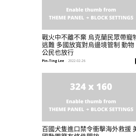
戰火中不離不棄 烏克蘭民眾帶寵
逃難 多國放寬對烏邊境管制 動物
公民也放行
Pin-Ting Lee
-
2022-02-26
百國犬隻進口禁令衝擊海外救援 