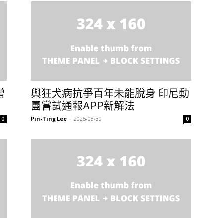
增
與狂犬病抗爭百年未能脫身 印尼動
團嘗試通報APP新解法
Pin-Ting Lee
-
2025-08-30
0
0