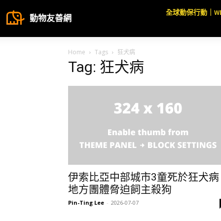
全球動保行動｜W
動物友善網
Home
Tags
狂犬病
Tag: 狂犬病
伊索比亞中部城市3童死於狂犬病
地方團體脅迫飼主殺狗
Pin-Ting Lee
-
2026-07-07