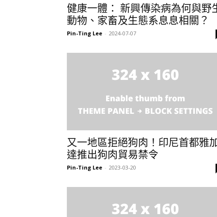
健康一體： 新興傳染病為何與野
動物、家畜及生態系息息相關？
Pin-Ting Lee
-
2024-07-07
又一地區拒絕狗肉！印尼首都雅
達推出狗肉貿易禁令
Pin-Ting Lee
-
2023-03-20