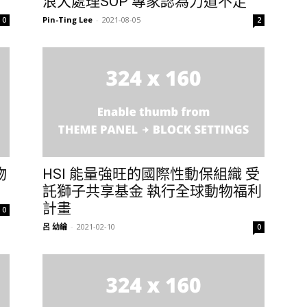
浪犬處理SOP 專家認為力道不足
Pin-Ting Lee
-
2021-08-05
0
2
物
HSI 能量強旺的國際性動保組織 受
託獅子共享基金 執行全球動物福利
計畫
0
呂 幼綸
-
2021-02-10
0