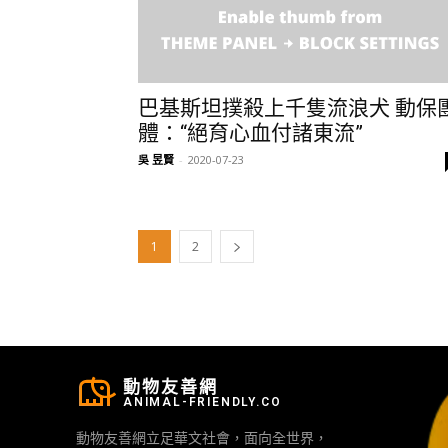
巴基斯坦撲殺上千隻流浪犬 動保
體：“絕育心血付諸東流”
吳 昱賢
-
2020-07-23
1
2
動物友善網
ANIMAL-FRIENDLY.CO
動物友善網立足華文社會，面向全世界，