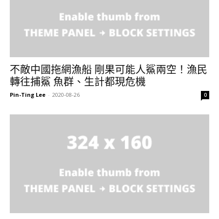
不敵中國拖網漁船 剛果可能人鯊兩空！漁民
轉往捕鯊 魚群、生計都現危機
Pin-Ting Lee
-
2020-08-26
0