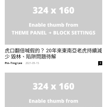
虎口翻倍喊假的？ 20年來東南亞老虎持續減
少 毀林、陷阱問題待解
Pin-Ting Lee
-
2021-09-15
0