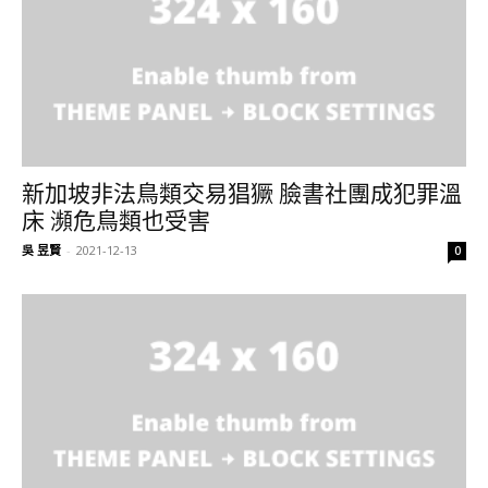
新加坡非法鳥類交易猖獗 臉書社團成犯罪溫
床 瀕危鳥類也受害
吳 昱賢
-
2021-12-13
0