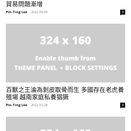
貿易問題漸增
Pin-Ting Lee
-
2022-06-09
0
百獸之王淪為剝皮取骨而生 多國存在老虎養
殖場 越南家庭私養猖獗
Pin-Ting Lee
-
2022-01-28
0