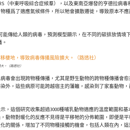
MERS（中東呼吸綜合症候羣），以及東南亞爆發的亨德拉病
，物種爲了適應氣候條件，所以牠會擴散遷徙，導致原本不應
可能傳給人類的病毒，預測模型顯示，在不同的碳排放情境下
播。
擴大。（路透社）
爲病毒會出現跨物種傳播，尤其是野生動物的跨物種傳播會愈
傳染外，這些病原可能跨越宿主的藩籬，感染到了家畜動物，
示，這個研究收集超過3000種哺乳動物適應的溫度範圍和
過，動物對暖化的反應不見得是平移牠的分佈範圍，即便是平
暖化的關係，增加了不同物種接觸的機會，包括人類在內，這