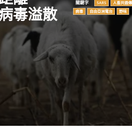
關鍵字
SARS
人畜共通傳
病毒溢散
病毒
自由亞洲電台
野味