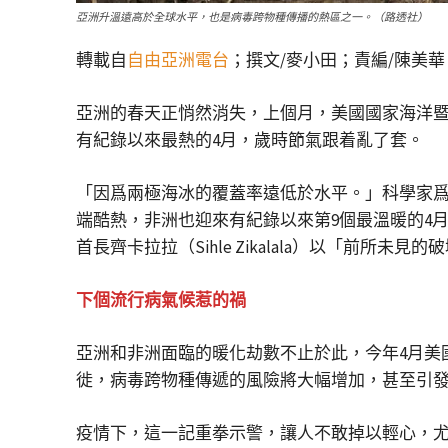
亞洲升溫遠高於全球水平，也是病毒跨物種傳播的熱區之一。（路透社）
轉載自
自由亞洲電台
；撰文/麥小田；責編/陳美華
亞洲的春天正悄然消失，上個月，美國國家海洋暨大
有紀錄以來最熱的4月，歲時節氣跟着亂了套。
「因爲兩極海冰的覆蓋率遠低於水平。」科學家爲異
端酷熱，非洲也迎來有紀錄以來第9個最溫暖的4月，
首長齊卡拉拉（Sihle Zikalala）以「前所
下個流行病氣候惹的禍
亞洲和非洲面臨的暖化劫數不止於此，今年4月美
徙，病毒跨物種傳遞的風險將大幅增加，甚至引
疫情下，這一記重拳示警，讓人不敢掉以輕心，尤