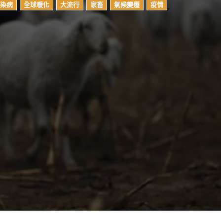
染病
全球暖化
大流行
家畜
氣候變遷
疫情