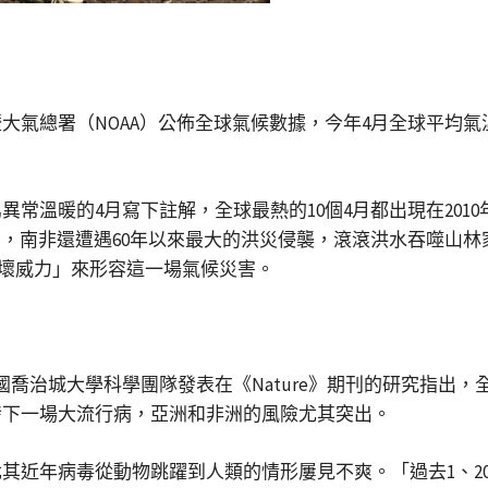
氣總署（NOAA）公佈全球氣候數據，今年4月全球平均氣溫
常溫暖的4月寫下註解，全球最熱的10個4月都出現在201
南非還遭遇60年以來最大的洪災侵襲，滾滾洪水吞噬山林家園，受
未見的破壞威力」來形容這一場氣候災害。
國喬治城大學科學團隊發表在《Nature》期刊的研究指出
發下一場大流行病，亞洲和非洲的風險尤其突出。
其近年病毒從動物跳躍到人類的情形屢見不爽。「過去1、2