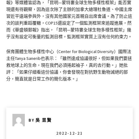
報》等媒體皆認為，「昆明—蒙特婁全球生物多樣性框架」能否實
現還有待觀察，因為這次除了主辦的加拿大總理杜魯道、中國主席
習近平遠端參與外，沒有其他國家元首親自出席會議。為了防止這
次的談判重蹈覆轍，COP15還設定了一個監測框架來追蹤進展，然
而《華盛頓郵報》指出，「昆明—蒙特婁全球生物多樣性框架」幾
乎沒有設定可衡量的監測目標，監測框架實質上沒有任何約束力。
保育團體生物多樣性中心（Center for Biological Diversity）國際法
主任Tanya Sanerib也表示：「雖然達成協議很好，但如果我們要拯
救地球上的生命，現在我們必須捲起袖子，真的去行動。」她批
評：「如果仔細看這份協議，你會發現在對抗野生動物滅絕的部
分，簡直就是日常工作的簡化版本。」
BY
吳 昱賢
2022-12-21