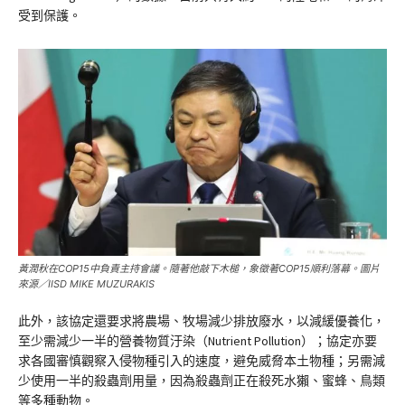
受到保護。
黃潤秋在COP15中負責主持會議。隨著他敲下木槌，象徵著COP15順利落幕。圖片
來源／IISD MIKE MUZURAKIS
此外，該協定還要求將農場、牧場減少排放廢水，以減緩優養化，
至少需減少一半的營養物質汙染（Nutrient Pollution）；協定亦要
求各國審慎觀察入侵物種引入的速度，避免威脅本土物種；另需減
少使用一半的殺蟲劑用量，因為殺蟲劑正在殺死水獺、蜜蜂、鳥類
等多種動物。