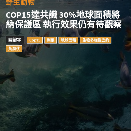
野生動物
COP15達共識 30%地球面積將
納保護區 執行效果仍有待觀察
關鍵字
Cop15
剛果
地球面積
生物多樣性公約
黃潤秋