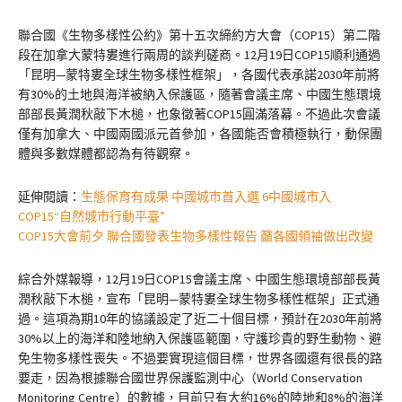
聯合國《生物多樣性公約》第十五次締約方大會（COP15）第二階
段在加拿大蒙特婁進行兩周的談判磋商。12月19日COP15順利通過
「昆明—蒙特婁全球生物多樣性框架」，各國代表承諾2030年前將
有30%的土地與海洋被納入保護區，隨著會議主席、中國生態環境
部部長黃潤秋敲下木槌，也象徵著COP15圓滿落幕。不過此次會議
僅有加拿大、中國兩國派元首參加，各國能否會積極執行，動保團
體與多數媒體都認為有待觀察。
延伸閱讀：
生態保育有成果 中國城市首入選 6中國城市入
COP15“自然城市行動平臺”
COP15大會前夕 聯合國發表生物多樣性報告 籲各國領袖做出改變
綜合外媒報導，12月19日COP15會議主席、中國生態環境部部長黃
潤秋敲下木槌，宣布「昆明—蒙特婁全球生物多樣性框架」正式通
過。這項為期10年的協議設定了近二十個目標，預計在2030年前將
30%以上的海洋和陸地納入保護區範圍，守護珍貴的野生動物、避
免生物多樣性喪失。不過要實現這個目標，世界各國還有很長的路
要走，因為根據聯合國世界保護監測中心（World Conservation
Monitoring Centre）的數據，目前只有大約16%的陸地和8%的海洋