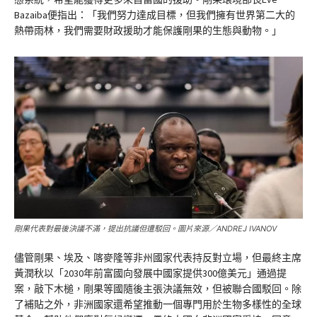
Bazaiba便指出：「我們努力達成目標，但我們擁有世界第二大的
熱帶雨林，我們需要財政援助才能保護剛果的生態與動物。」
剛果代表對最後決議不滿，提出抗議但遭駁回。圖片來源／ANDREJ IVANOV
儘管剛果、埃及、喀麥隆等非州國家代表持反對立場，但最終主席
黃潤秋以「2030年前富國向發展中國家提供300億美元」通過提
案，敲下木槌，剛果等國隨後主張決議無效，但被聯合國駁回。除
了補貼之外，非洲國家還希望推動一個專門用於生物多樣性的全球