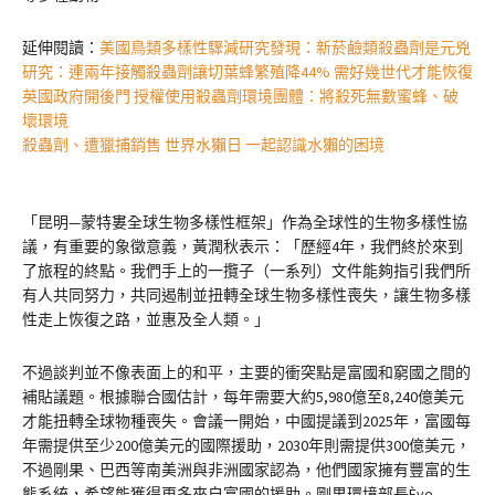
延伸閱讀：
美國鳥類多樣性驟減研究發現：新菸鹼類殺蟲劑是元兇
研究：連兩年接觸殺蟲劑讓切葉蜂繁殖降44% 需好幾世代才能恢復
英國政府開後門 授權使用殺蟲劑環境團體：將殺死無數蜜蜂、破
壞環境
殺蟲劑、遭獵捕銷售 世界水獺日 一起認識水獺的困境
「昆明—蒙特婁全球生物多樣性框架」作為全球性的生物多樣性協
議，有重要的象徵意義，黃潤秋表示：「歷經4年，我們終於來到
了旅程的終點。我們手上的一攬子（一系列）文件能夠指引我們所
有人共同努力，共同遏制並扭轉全球生物多樣性喪失，讓生物多樣
性走上恢復之路，並惠及全人類。」
不過談判並不像表面上的和平，主要的衝突點是富國和窮國之間的
補貼議題。根據聯合國估計，每年需要大約5,980億至8,240億美元
才能扭轉全球物種喪失。會議一開始，中國提議到2025年，富國每
年需提供至少200億美元的國際援助，2030年則需提供300億美元，
不過剛果、巴西等南美洲與非洲國家認為，他們國家擁有豐富的生
態系統，希望能獲得更多來自富國的援助。剛果環境部長Ève