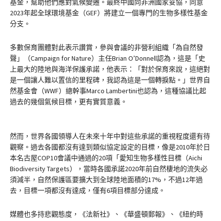
基金，幫助他們應對氣候變遷。最終中國向非洲國家妥協，同意
2023年起全球環境基金（GEF）將建立一個專門的生物多樣性基金
分支。
多數保育團體對此表示讚賞，參與會議的非營利組織「為自然發
聲」（Campaign for Nature）主任Brian O’Donnell認為，這是「史
上最大的陸地與海洋保護承諾，他表示：「對於保育來說，這絕對
是一個讓人難以置信的里程碑，我認為這是一個轉捩點。」世界自
然基金會（WWF）總幹事Marco Lambertini也認為，這種協議比起
過去的幾個氣候目標，更有實質意義。
然而，世界各國領導人在未來十年中對這些承諾的重視程度還有待
觀察。過去各國都沒有達到類似協定設定的目標，像是2010年於日
本名古屋COP10會議中通過的20項「愛知生物多樣性目標（Aichi
Biodiversity Targets），當時各國承諾2020年前自然棲地的流失必
須減半，自然保護區要擴大到全球陸地面積的17%，不過12年過
去，目標一項都沒有達成，僅有6項目標部分達成。
媒體也多持悲觀態度，《法新社》、《華盛頓郵報》、《紐約時