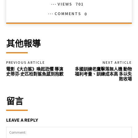
VIEWS
701
COMMENTS
0
其他報導
PREVIOUS ARTICLE
NEXT ARTICLE
電影《大白鯊》喚起恐懼 導演
多國訓練老鷹擊落無人機 動物
史蒂芬·史匹柏對鯊魚感到抱歉
福利考量、訓練成本高 多以失
敗收場
留言
LEAVE A REPLY