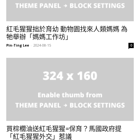
紅毛猩猩拙於育幼 動物園找來人類媽媽 為
牠舉辦「媽媽工作坊」
Pin-Ting Lee
-
2024-08-15
0
買棕櫚油送紅毛猩猩=保育？馬國政府提
「紅毛猩猩外交」惹議