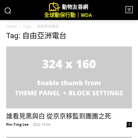
動物友善網
全球動保行動｜WDA
Home
Tags
自由亞洲電台
Tag: 自由亞洲電台
誰看見黑與白 從京京移監到團團之死
Pin-Ting Lee
-
2022-12-06
0