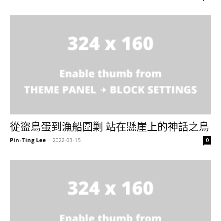
從盜鳥蛋到漁船圍剿 站在懸崖上的神話之鳥
Pin-Ting Lee
-
2022-03-15
0