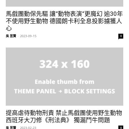
馬戲團動保先驅 讓”動物表演”更魔幻 逾30年
不使用野生動物 德國朗卡利全息投影擄獲人
心
吳 昱賢
-
2023-09-15
0
提高虐待動物刑責 禁止馬戲團使用野生動物
西班牙大刀修《刑法典》 獨漏鬥牛問題
吳 昱賢
-
2023-02-23
0