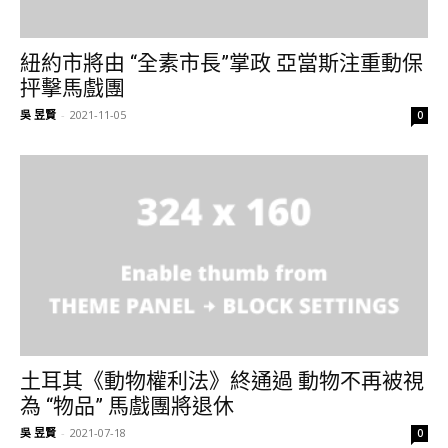
紐約市將由 “全素市長”掌政 亞當斯注重動保
抨擊馬戲團
吳 昱賢
-
2021-11-05
0
土耳其《動物權利法》終通過 動物不再被視
為 “物品” 馬戲團將退休
吳 昱賢
-
2021-07-18
0