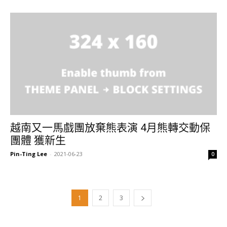
越南又一馬戲團放棄熊表演 4月熊轉交動保
團體 獲新生
Pin-Ting Lee
-
2021-06-23
0
1
2
3