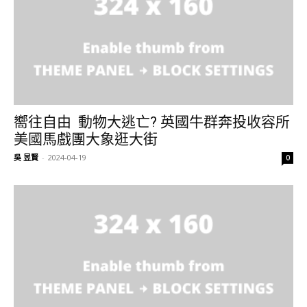
嚮往自由 動物大逃亡? 英國牛群奔投收容所
美國馬戲團大象逛大街
吳 昱賢
-
2024-04-19
0