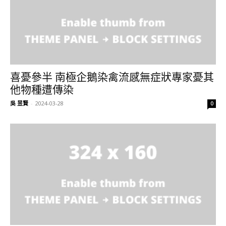
喜憂參半 南極企鵝染禽流感無症狀專家憂其
他物種遭傳染
吳 昱賢
-
2024-03-28
0