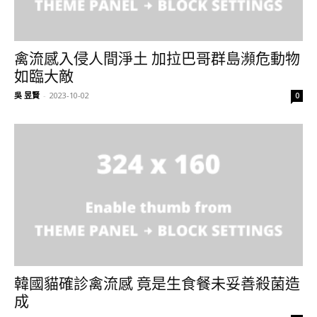
禽流感入侵人間淨土 加拉巴哥群島瀕危動物
如臨大敵
吳 昱賢
-
2023-10-02
0
韓國貓確診禽流感 竟是生食餐未妥善殺菌造
成