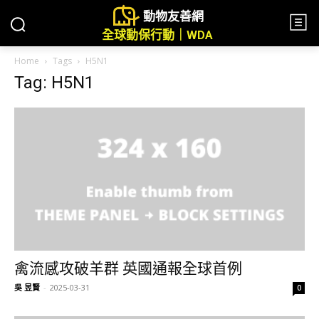
動物友善網
全球動保行動｜WDA
Home
Tags
H5N1
Tag: H5N1
禽流感攻破羊群 英國通報全球首例
吳 昱賢
-
2025-03-31
0