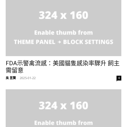
FDA示警禽流感：美國貓隻感染率驟升 飼主
需留意
吳 昱賢
-
2025-01-22
0