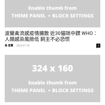
波蘭禽流感疫情擴散 近30貓咪中鏢 WHO：
人類感染風險低 飼主不必恐慌
吳 昱賢
-
2023-07-19
0