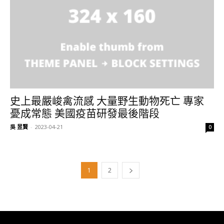
史上最嚴峻禽流感 大量野生動物死亡 專家
憂成常態 美國疫苗研發最後階段
吳 昱賢
-
2023-04-21
0
1
2