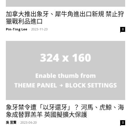
加拿大推出象牙、犀牛角進出口新規 禁止狩
獵戰利品進口
Pin-Ting Lee
-
2023-11-23
0
象牙禁令遭「以牙還牙」？ 河馬、虎鯨、海
象成替罪羔羊 英國擬擴大保護
吳 昱賢
-
2023-06-20
0