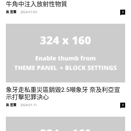
牛角中注入放射性物質
吳 昱賢
-
2024-07-05
0
象牙走私重災區銷毀2.5噸象牙 奈及利亞宣
示打擊犯罪決心
吳 昱賢
-
2024-01-11
0