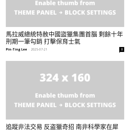
馬拉威總統特赦中國盜獵集團首腦 剩餘十年
刑期一筆勾銷 打擊保育士氣
Pin-Ting Lee
-
2025-07-21
0
追蹤非法交易 反盗獵奇招 南非科學家在犀