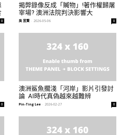
靠
揭弊錄像反成「贓物」!著作權歸屠
食
宰場? 澳洲法院判決影響大
吳 昱賢
-
2026-05-06
0
0
澳洲鯊魚擱淺「河岸」影片引發討
論 AI時代真偽越來越難辨
Pin-Ting Lee
-
2026-02-27
0
0