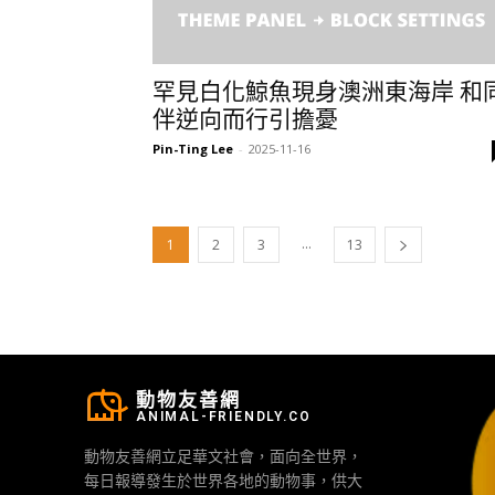
罕見白化鯨魚現身澳洲東海岸 和
伴逆向而行引擔憂
Pin-Ting Lee
-
2025-11-16
...
1
2
3
13
動物友善網
ANIMAL-FRIENDLY.CO
動物友善網立足華文社會，面向全世界，
每日報導發生於世界各地的動物事，供大