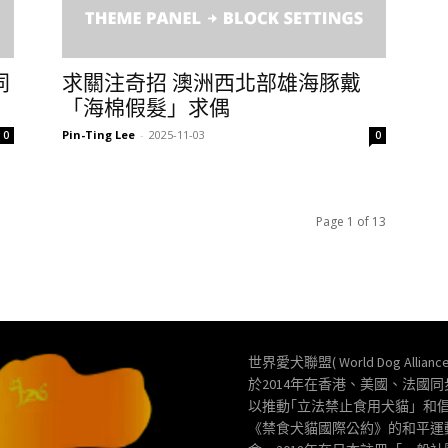
同
求關注奇招 澳洲西北部雄海豚戴
「海棉假髮」求偶
Pin-Ting Lee
-
2025-11-03
0
0
Page 1 of 13
世界愛犬聯盟( World Dog Allianc
於2014年在香港、美國、法國
以推動｢立法禁止食用犬貓」和
《禁食犬貓國際公約》的和平運