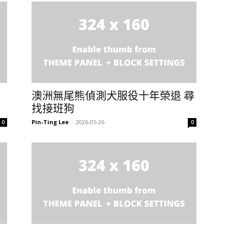
澳洲無尾熊偵測犬服役十年榮退 尋
找接班狗
Pin-Ting Lee
-
2026-05-26
0
0