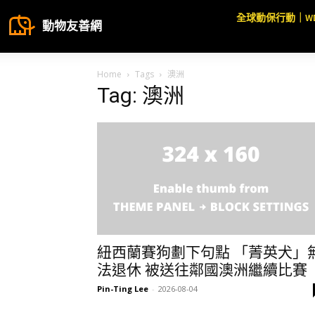
全球動保行動｜W
動物友善網
Home
Tags
澳洲
Tag: 澳洲
紐西蘭賽狗劃下句點 「菁英犬」
法退休 被送往鄰國澳洲繼續比賽
Pin-Ting Lee
-
2026-08-04