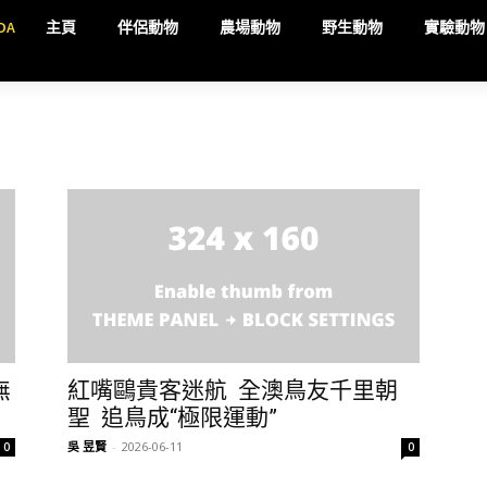
DA
主頁
伴侶動物
農場動物
野生動物
實驗動物
無
紅嘴鷗貴客迷航 全澳鳥友千里朝
聖 追鳥成“極限運動”
吳 昱賢
-
2026-06-11
0
0