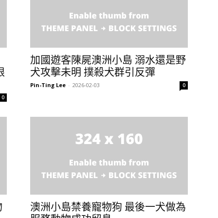
加國遊客陳屍澳洲小島 溺水還是野
限
犬攻擊未明 撲殺犬群引反彈
Pin-Ting Lee
-
2026-02-03
0
0
物
澳洲小島禁養寵物狗 最後一犬做為