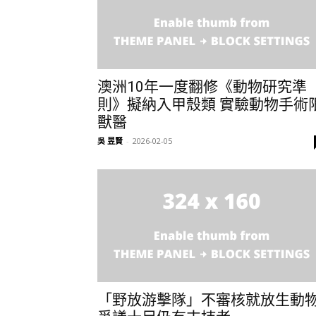
澳洲10年一度翻修《動物研究準
則》擬納入甲殼類 實驗動物手術
獸醫
吳 昱賢
-
2026-02-05
「野放游擊隊」不審核就放生動